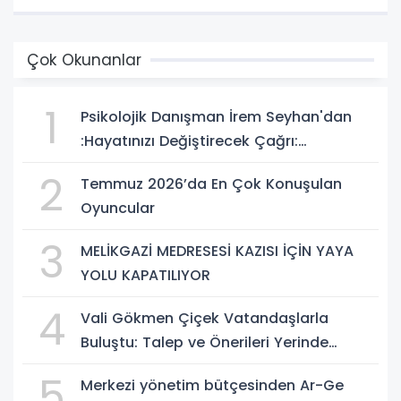
Çok Okunanlar
1
Psikolojik Danışman İrem Seyhan'dan
:Hayatınızı Değiştirecek Çağrı:
Potansiyelinizi Keşfetmek İçin İlk Adımı
2
Temmuz 2026’da En Çok Konuşulan
Atın!
Oyuncular
3
MELİKGAZİ MEDRESESİ KAZISI İÇİN YAYA
YOLU KAPATILIYOR
4
Vali Gökmen Çiçek Vatandaşlarla
Buluştu: Talep ve Önerileri Yerinde
Dinledi
5
Merkezi yönetim bütçesinden Ar-Ge