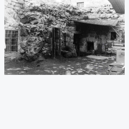
Başkan Dr. Memduh Büyükkılıç’ın talimatları
doğrultusunda, Anadolu’nun en eski Selçuklu
medresesi olduğu değerlendirilen Camikebir
Medresesi’nin izlerini gün yüzüne çıkarmak
amacıyla arkeolojik araştırma kazı çalışmaları