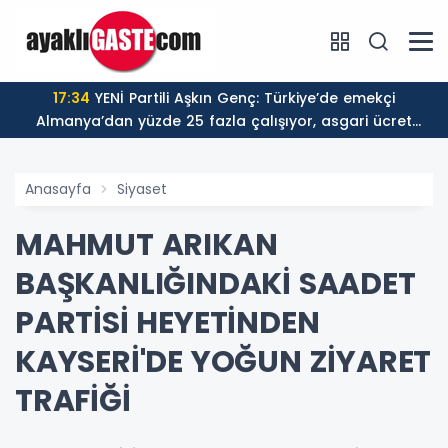
17:34
YENİ Partili Aşkın Genç: Türkiye’de emekçi
Almanya’dan yüzde 25 fazla çalışıyor, asgari ücret
ayın 18 gününe yetiyor
Anasayfa
Siyaset
MAHMUT ARIKAN
BAŞKANLIĞINDAKİ SAADET
PARTİSİ HEYETİNDEN
KAYSERİ'DE YOĞUN ZİYARET
TRAFİĞİ