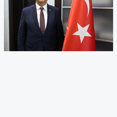
Başkan Büyüksimitci, 19 Mayıs 1919’un,
milletimizin bağımsızlık ve istiklal
mücadelesinin dönüm noktası olduğunu
belirterek, Gazi Mustafa Kemal Atatürk’ün
Kurtuluş Savaşı meşalesini Samsun’da yakarak
aziz milletimizin kaderini değiştiren tarihi
süreci başlattığını ifade etti.