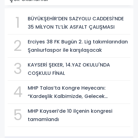
1
BÜYÜKŞEHİR’DEN SAZYOLU CADDESİ’NDE
35 MİLYON TL’LİK ASFALT ÇALIŞMASI
2
Erciyes 38 FK Bugün 2. Lig takımlarından
Şanlıurfaspor ile karşılaşacak
3
KAYSERİ ŞEKER, 14.YAZ OKULU'NDA
COŞKULU FİNAL
4
MHP Talas’ta Kongre Heyecanı:
“Kardeşlik Kalbimizde, Gelecek
Aklımızda”
5
MHP Kayseri’de 10 ilçenin kongresi
tamamlandı