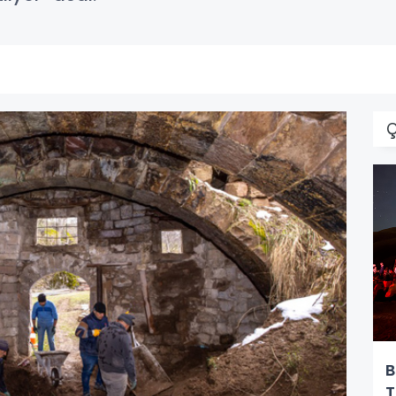
Ç
B
T