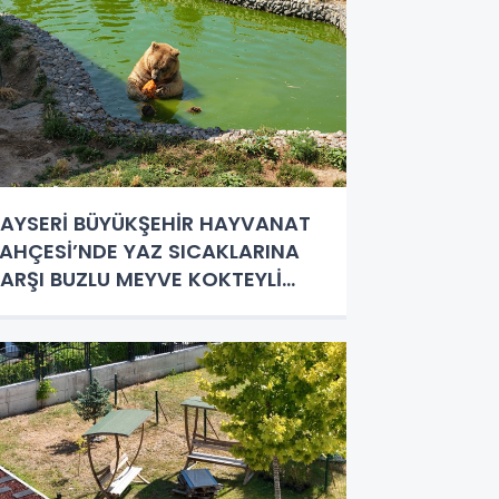
AYSERİ BÜYÜKŞEHİR HAYVANAT
AHÇESİ’NDE YAZ SICAKLARINA
ARŞI BUZLU MEYVE KOKTEYLİ
YGULAMASI