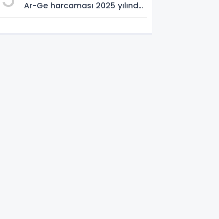
Ar-Ge harcaması 2025 yılında
253 milyar 544 milyon TL oldu