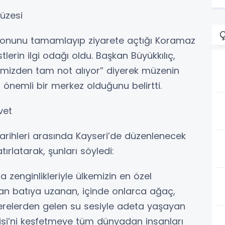
Müzesi
Ç
syonunu tamamlayıp ziyarete açtığı Koramaz
tlerin ilgi odağı oldu. Başkan Büyükkılıç,
rimizden tam not alıyor” diyerek müzenin
n önemli bir merkez olduğunu belirtti.
vet
tarihleri arasında Kayseri’de düzenlenecek
tırlatarak, şunları söyledi:
a zenginlikleriyle ülkemizin en özel
dan batıya uzanan, içinde onlarca ağaç,
 derelerden gelen su sesiyle adeta yaşayan
si’ni keşfetmeye tüm dünyadan insanları