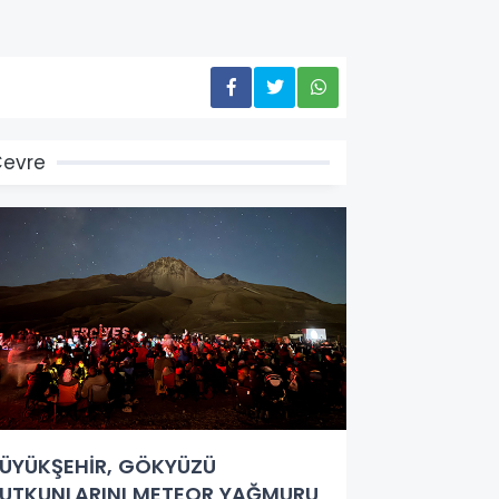
evre
ÜYÜKŞEHİR, GÖKYÜZÜ
UTKUNLARINI METEOR YAĞMURU