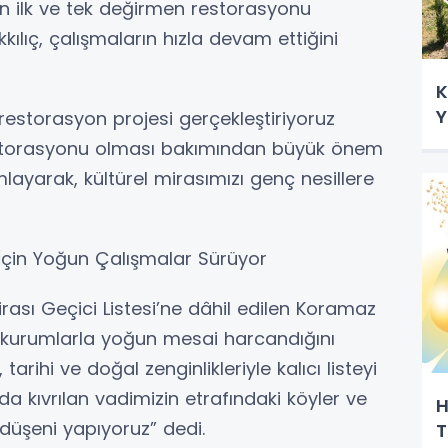
n ilk ve tek değirmen restorasyonu
lıç, çalışmaların hızla devam ettiğini
K
Y
restorasyon projesi gerçekleştiriyoruz
estorasyonu olması bakımından büyük önem
layarak, kültürel mirasımızı genç nesillere
 İçin Yoğun Çalışmalar Sürüyor
ası Geçici Listesi’ne dâhil edilen Koramaz
çin kurumlarla yoğun mesai harcandığını
tarihi ve doğal zenginlikleriyle kalıcı listeyi
a kıvrılan vadimizin etrafındaki köyler ve
H
düşeni yapıyoruz” dedi.
T