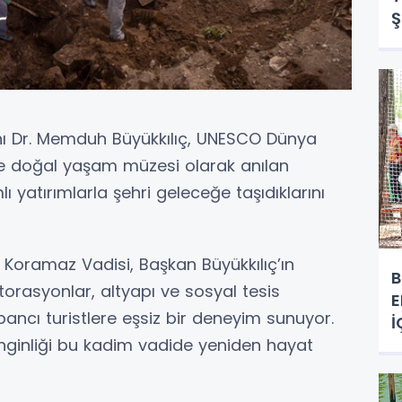
Ş
B
nı Dr. Memduh Büyükkılıç, UNESCO Dünya
 ve doğal yaşam müzesi olarak anılan
yatırımlarla şehri geleceğe taşıdıklarını
Koramaz Vadisi, Başkan Büyükkılıç’ın
B
orasyonlar, altyapı ve sosyal tesis
E
ancı turistlere eşsiz bir deneyim sunuyor.
İ
zenginliği bu kadim vadide yeniden hayat