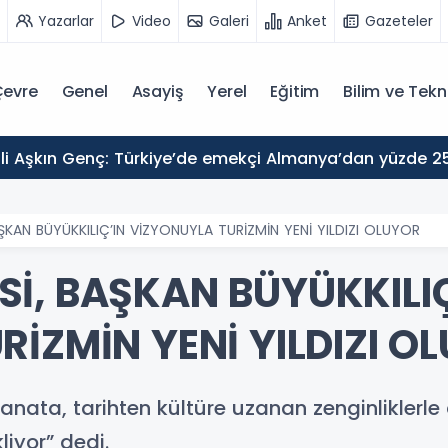
Yazarlar
Video
Galeri
Anket
Gazeteler
evre
Genel
Asayiş
Yerel
Eğitim
Bilim ve Tekn
KAN BÜYÜKKILIÇ’IN VİZYONUYLA TURİZMİN YENİ YILDIZI OLUYOR
İ, BAŞKAN BÜYÜKKILIÇ
İZMİN YENİ YILDIZI O
nata, tarihten kültüre uzanan zenginliklerle 
liyor” dedi.