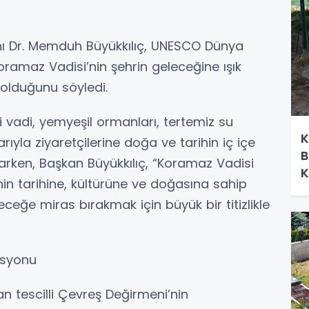
nı Dr. Memduh Büyükkılıç, UNESCO Dünya
Koramaz Vadisi’nin şehrin geleceğine ışık
 olduğunu söyledi.
i vadi, yemyeşil ormanları, tertemiz su
K
ıyla ziyaretçilerine doğa ve tarihin iç içe
B
arken, Başkan Büyükkılıç, “Koramaz Vadisi
K
nin tarihine, kültürüne ve doğasına sahip
U
leceğe miras bırakmak için büyük bir titizlikle
asyonu
n tescilli Çevreş Değirmeni’nin