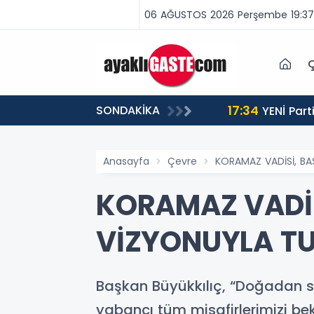
06 AĞUSTOS 2026 Perşembe 19:37
Ç
17:34
SONDAKİKA
 BİNLERCE CEZA
YENİ Partili Aşkın Genç: Türkiye’de emekçi Almanya’dan yüzde 25 fazla çalışıyor, asgari ücret ayın 18
gününe yetiyor
Anasayfa
Çevre
KORAMAZ VADİSİ, BAŞ
KORAMAZ VADİS
VİZYONUYLA TUR
Başkan Büyükkılıç, “Doğadan sa
yabancı tüm misafirlerimizi bek