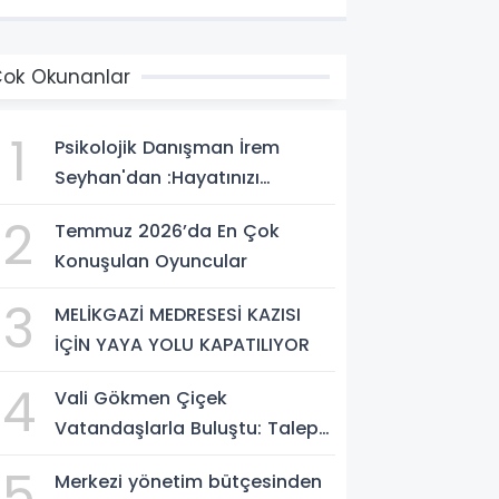
ok Okunanlar
1
Psikolojik Danışman İrem
Seyhan'dan :Hayatınızı
Değiştirecek Çağrı:
2
Temmuz 2026’da En Çok
Potansiyelinizi Keşfetmek İçin
Konuşulan Oyuncular
İlk Adımı Atın!
3
MELİKGAZİ MEDRESESİ KAZISI
İÇİN YAYA YOLU KAPATILIYOR
4
Vali Gökmen Çiçek
Vatandaşlarla Buluştu: Talep
ve Önerileri Yerinde Dinledi
5
Merkezi yönetim bütçesinden