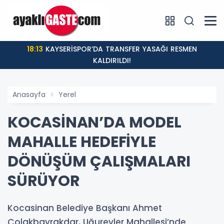
18:13
KAYSERİSPOR’DA TRANSFER YASAĞI RESMEN
KALDIRILDI!
Anasayfa
Yerel
KOCASİNAN’DA MODEL
MAHALLE HEDEFİYLE
DÖNÜŞÜM ÇALIŞMALARI
SÜRÜYOR
Kocasinan Belediye Başkanı Ahmet
Çolakbayrakdar, Uğurevler Mahallesi’nde