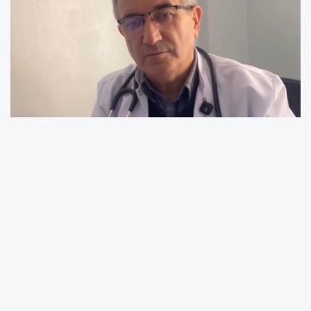
Kalbiniz Sessizce Alarm Veriyor Olabilir!
Kardiyoloji Uzmanı Doç. Dr. Hayrettin
Sağlam’dan Hayati Uyarılar
Kalp hastalıkları, dünyada olduğu gibi
Türkiye’de de en sık görülen sağlık sorunlarının
başında geliyor. Uzmanlar ise birçok kişinin