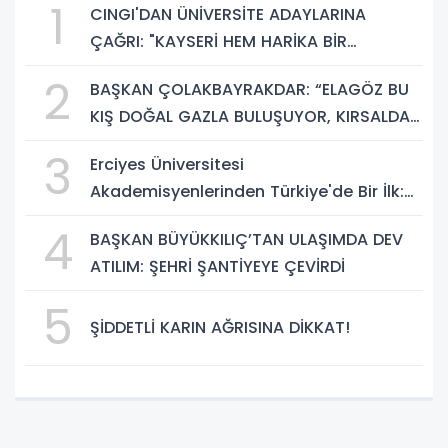
1
CINGI'DAN ÜNİVERSİTE ADAYLARINA
ÇAĞRI: "KAYSERİ HEM HARİKA BİR
ÜNİVERSİTE HAYATI HEM DE PARLAK BİR
2
BAŞKAN ÇOLAKBAYRAKDAR: “ELAGÖZ BU
GELECEK SUNUYOR"
KIŞ DOĞAL GAZLA BULUŞUYOR, KIRSALDA
BÜYÜK DÖNÜŞÜM BAŞLIYOR!”
3
Erciyes Üniversitesi
Akademisyenlerinden Türkiye'de Bir İlk:
DEHB ve Disleksi Değerlendirmesinde
4
BAŞKAN BÜYÜKKILIÇ’TAN ULAŞIMDA DEV
Yapay Zekâ Dönemi
ATILIM: ŞEHRİ ŞANTİYEYE ÇEVİRDİ
5
ŞİDDETLİ KARIN AĞRISINA DİKKAT!