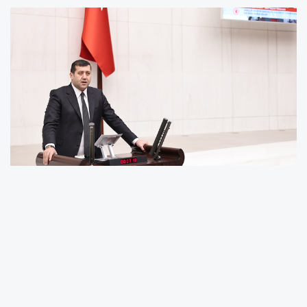
Sağlık Bakanı Kemal Memişoğlu tarafından
yazılı olarak cevaplandırılması istemiyle soru
önergesi veren Ersoy, Sindelhöyük
Mahallesi’nin geniş bir yerleşim alanına ve
çevresindeki mahallelere hizmet verebilecek