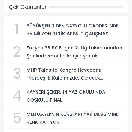
Çok Okunanlar
1
BÜYÜKŞEHİR’DEN SAZYOLU CADDESİ’NDE
35 MİLYON TL’LİK ASFALT ÇALIŞMASI
2
Erciyes 38 FK Bugün 2. Lig takımlarından
Şanlıurfaspor ile karşılaşacak
3
MHP Talas’ta Kongre Heyecanı:
“Kardeşlik Kalbimizde, Gelecek
Aklımızda”
4
KAYSERİ ŞEKER, 14.YAZ OKULU'NDA
COŞKULU FİNAL
5
MELİKGAZİ’NİN KURSLARI YAZ MEVSİMİNE
RENK KATIYOR