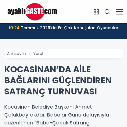
10:24
Temmuz 2026’da En Çok Konuşulan Oyuncular
Anasayfa
Yerel
KOCASİNAN’DA AİLE
BAĞLARINI GÜÇLENDİREN
SATRANÇ TURNUVASI
Kocasinan Belediye Başkanı Ahmet
Çolakbayrakdar, Babalar Günü dolayısıyla
düzenlenen “Baba-Çocuk Satranç