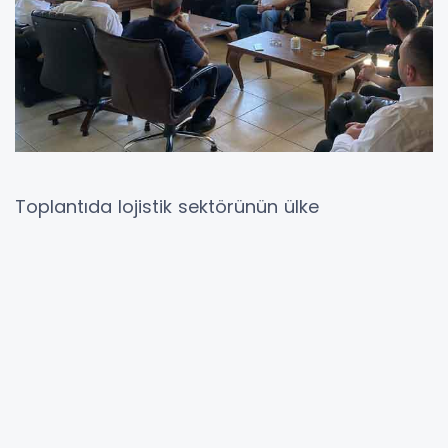
Toplantıda lojistik sektörünün ülke
ekonomisindeki yeri, istihdama katkısı ve
geleceğe dönük hedefleri ele alındı.
Çopuroğlu, yaptığı konuşmada şunları söyledi:
“Salı günlerini sanayicilerimize, üreticilerimize
ve sektör temsilcilerimize ayırıyoruz. Çünkü
üretim ve lojistik, ekonomimizin bel kemiğidir.
Güçlü bir lojistik altyapı olmadan ihracatımızın