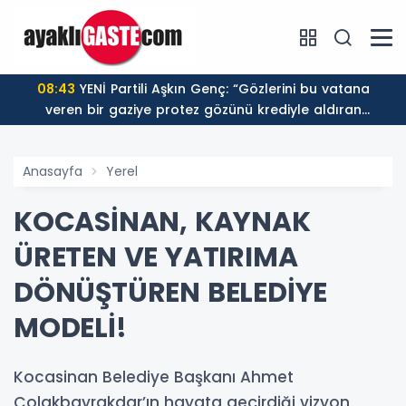
08:43
YENİ Partili Aşkın Genç: “Gözlerini bu vatana
veren bir gaziye protez gözünü krediyle aldıran
düzenin adı sosyal devlet olamaz”
Anasayfa
Yerel
KOCASİNAN, KAYNAK
ÜRETEN VE YATIRIMA
DÖNÜŞTÜREN BELEDİYE
MODELİ!
Kocasinan Belediye Başkanı Ahmet
Çolakbayrakdar’ın hayata geçirdiği vizyon