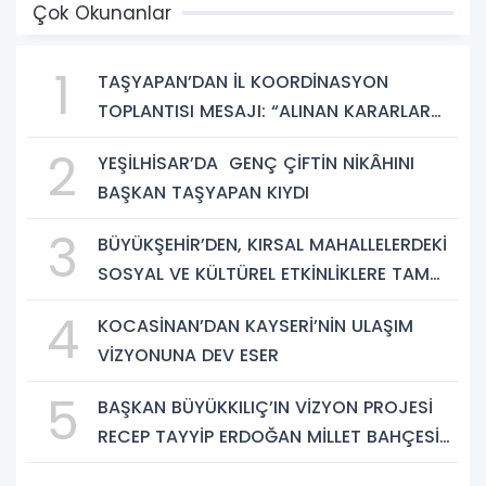
Çok Okunanlar
1
TAŞYAPAN’DAN İL KOORDİNASYON
TOPLANTISI MESAJI: “ALINAN KARARLAR
HAYIRLI OLSUN”
2
YEŞİLHİSAR’DA GENÇ ÇİFTİN NİKÂHINI
BAŞKAN TAŞYAPAN KIYDI
3
BÜYÜKŞEHİR’DEN, KIRSAL MAHALLELERDEKİ
SOSYAL VE KÜLTÜREL ETKİNLİKLERE TAM
DESTEK
4
KOCASİNAN’DAN KAYSERİ’NİN ULAŞIM
VİZYONUNA DEV ESER
5
BAŞKAN BÜYÜKKILIÇ’IN VİZYON PROJESİ
RECEP TAYYİP ERDOĞAN MİLLET BAHÇESİ
BÜYÜMEYE DEVAM EDİYOR