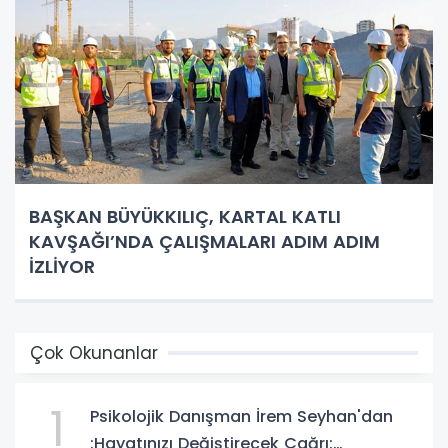
BAŞKAN BÜYÜKKILIÇ, KARTAL KATLI
KAVŞAĞI’NDA ÇALIŞMALARI ADIM ADIM
İZLİYOR
Çok Okunanlar
1
Psikolojik Danışman İrem Seyhan'dan
:Hayatınızı Değiştirecek Çağrı: