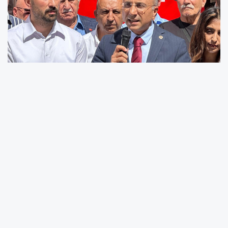
CHP Kayseri Milletvekili Aşkın Genç Cumhuriyet
Meydanı'nda basın açıklaması yaptı. Genç,
"Kuruluşun ve kurtuluşun partisi olan
Cumhuriyet Halk Partisi, milli mücadelede
doğdu. Herhangi bir siyasi parti olarak değil,
savaş meydanlarında bizzat milletin
bağımsızlık mücadelesinin ve kendi kendini