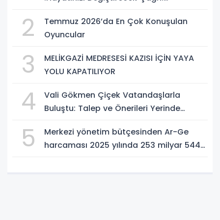
Potansiyelinizi Keşfetmek İçin İlk Adımı
2
Temmuz 2026’da En Çok Konuşulan
Atın!
Oyuncular
3
MELİKGAZİ MEDRESESİ KAZISI İÇİN YAYA
YOLU KAPATILIYOR
4
Vali Gökmen Çiçek Vatandaşlarla
Buluştu: Talep ve Önerileri Yerinde
Dinledi
5
Merkezi yönetim bütçesinden Ar-Ge
harcaması 2025 yılında 253 milyar 544
milyon TL oldu