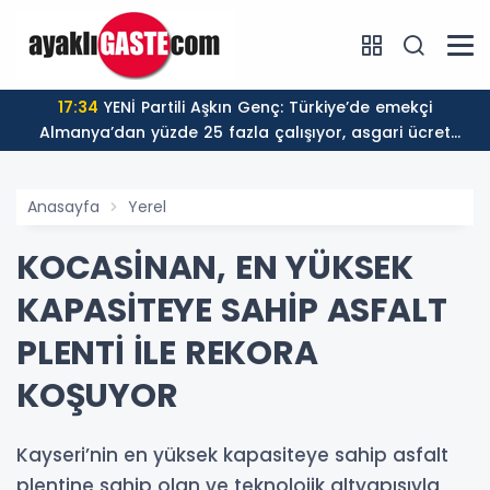
17:34
YENİ Partili Aşkın Genç: Türkiye’de emekçi
Almanya’dan yüzde 25 fazla çalışıyor, asgari ücret
ayın 18 gününe yetiyor
Anasayfa
Yerel
KOCASİNAN, EN YÜKSEK
KAPASİTEYE SAHİP ASFALT
PLENTİ İLE REKORA
KOŞUYOR
Kayseri’nin en yüksek kapasiteye sahip asfalt
plentine sahip olan ve teknolojik altyapısıyla