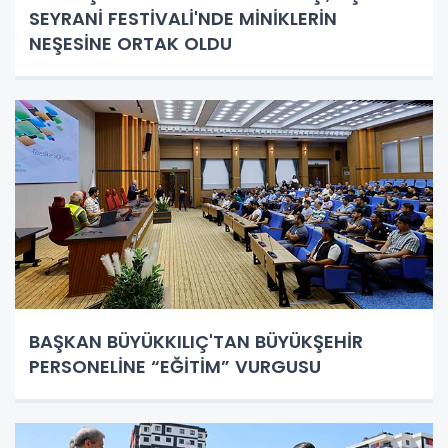
SEYRANİ FESTİVALİ'NDE MİNİKLERİN
NEŞESİNE ORTAK OLDU
BAŞKAN BÜYÜKKILIÇ'TAN BÜYÜKŞEHİR
PERSONELİNE “EĞİTİM” VURGUSU