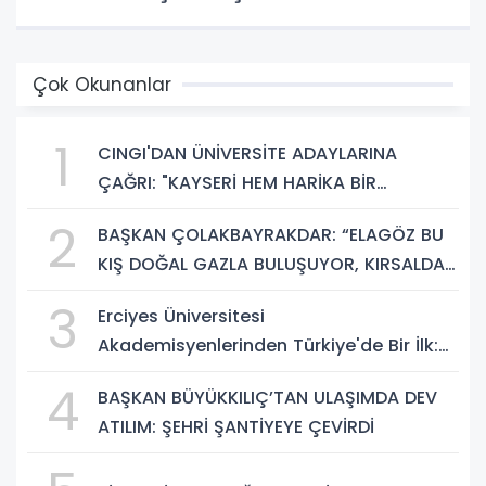
Çok Okunanlar
1
CINGI'DAN ÜNİVERSİTE ADAYLARINA
ÇAĞRI: "KAYSERİ HEM HARİKA BİR
ÜNİVERSİTE HAYATI HEM DE PARLAK BİR
2
BAŞKAN ÇOLAKBAYRAKDAR: “ELAGÖZ BU
GELECEK SUNUYOR"
KIŞ DOĞAL GAZLA BULUŞUYOR, KIRSALDA
BÜYÜK DÖNÜŞÜM BAŞLIYOR!”
3
Erciyes Üniversitesi
Akademisyenlerinden Türkiye'de Bir İlk:
DEHB ve Disleksi Değerlendirmesinde
4
BAŞKAN BÜYÜKKILIÇ’TAN ULAŞIMDA DEV
Yapay Zekâ Dönemi
ATILIM: ŞEHRİ ŞANTİYEYE ÇEVİRDİ