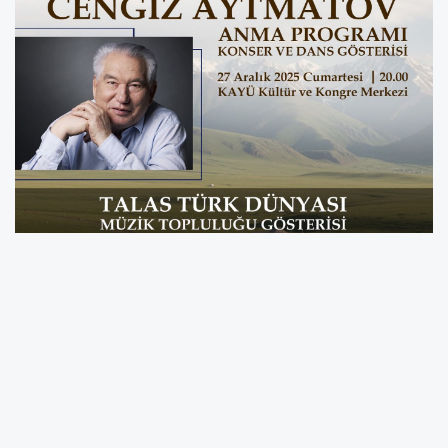
Türkiye’deki Talas’tan Kırgızistan’daki Talas’a
gönül köprüsü
CENGİZ AYTMATOV TALAS’TA ANILIYOR
Talas Belediyesi, Türk dünyasının ortak
vicdanı, insanlığın ortak sesi olan büyük yazar
Cengiz Aytmatov’u anlamlı bir programla