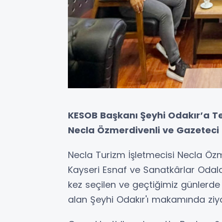
KESOB Başkanı Şeyhi Odakır’a Te
Necla Özmerdivenli ve Gazeteci 
Necla Turizm İşletmecisi Necla Öz
Kayseri Esnaf ve Sanatkârlar Odalar
kez seçilen ve geçtiğimiz günlerd
alan Şeyhi Odakır'ı makamında ziyar