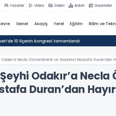
Yazarlar
Video
Galeri
Anket
Gazeteler
evre
Genel
Asayiş
Yerel
Eğitim
Bilim ve Tekn
eri’de 10 ilçenin kongresi tamamlandı
 Odakır’a Necla Özmerdivenli ve Gazeteci Mustafa Duran’dan Hay
Şeyhi Odakır’a Necla 
stafa Duran’dan Hayır