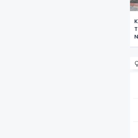
K
T
N
H
Ç