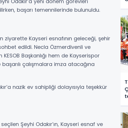
Şeyhi Odakır’a yeni dönem görevleri
etilirken, başarı temennilerinde bulunuldu.
ziyarette Kayseri esnafının geleceği, şehir
ohbet edildi. Necla Özmerdivenli ve
em KESOB Başkanlığı hem de Kayserispor
e başarılı çalışmalara imza atacağına
T
r’a nazik ev sahipliği dolayısıyla teşekkür
Ç
t
seçilen Şeyhi Odakır’ın, Kayseri esnaf ve