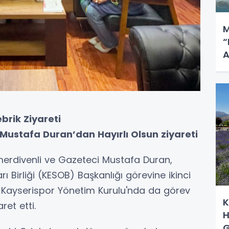
M
“
A
brik Ziyareti
Mustafa Duran’dan Hayırlı Olsun ziyareti
merdivenli ve Gazeteci Mustafa Duran,
ı Birliği (KESOB) Başkanlığı görevine ikinci
e Kayserispor Yönetim Kurulu'nda da görev
K
et etti.
H
G