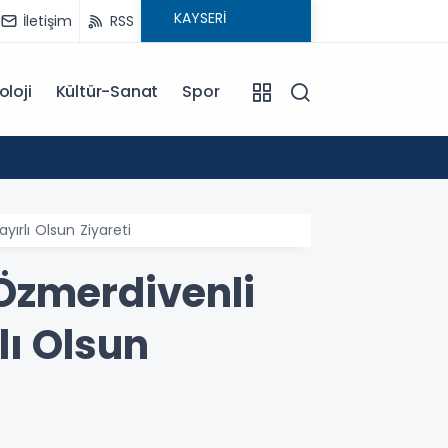
İletişim
RSS
oloji
Kültür-Sanat
Spor
15:29
MHP Ta
ırlı Olsun Ziyareti
Özmerdivenli
lı Olsun