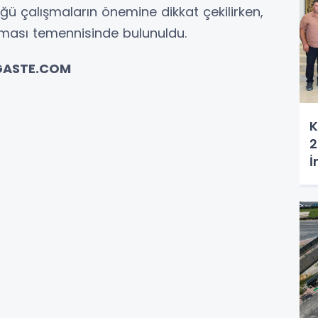
üğü çalışmaların önemine dikkat çekilirken,
olması temennisinde bulunuldu.
IGASTE.COM
K
2
İ