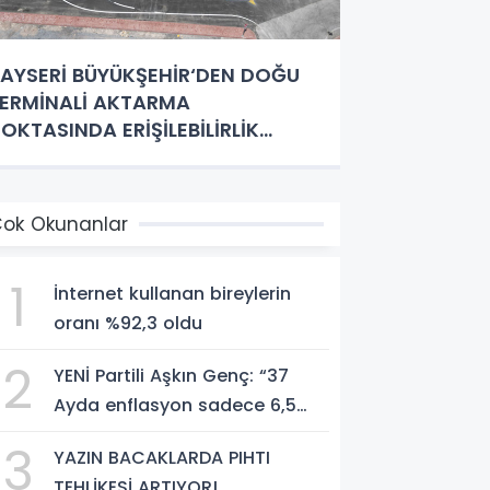
AYSERİ BÜYÜKŞEHİR‘DEN DOĞU
ERMİNALİ AKTARMA
OKTASINDA ERİŞİLEBİLİRLİK
AMLESİ
ok Okunanlar
1
İnternet kullanan bireylerin
oranı %92,3 oldu
2
YENİ Partili Aşkın Genç: “37
Ayda enflasyon sadece 6,5
puan düştü, bedelini millet
3
YAZIN BACAKLARDA PIHTI
ödedi”
TEHLİKESİ ARTIYOR!