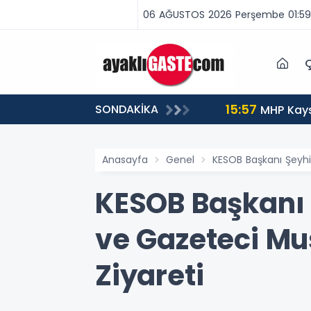
06 AĞUSTOS 2026 Perşembe 01:59
Ç
15:57
SONDAKİKA
tuklandı
MHP Kays
Anasayfa
Genel
KESOB Başkanı Şeyhi
KESOB Başkanı 
ve Gazeteci Mu
Ziyareti