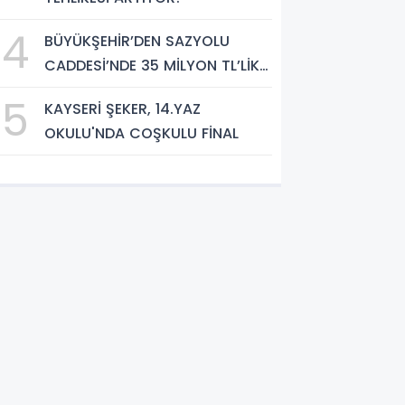
4
BÜYÜKŞEHİR’DEN SAZYOLU
CADDESİ’NDE 35 MİLYON TL’LİK
ASFALT ÇALIŞMASI
5
KAYSERİ ŞEKER, 14.YAZ
OKULU'NDA COŞKULU FİNAL