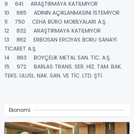
9 641 ARAŞTIRMAYA KATILMIYOR
10 685 ADININ AÇIKLANMASINI İSTEMİYOR
11 750 CEHA BÜRO MOBİLYALARI A.Ş.
12 832 ARAŞTIRMAYA KATILMIYOR
13 862 ERBOSAN ERCİYAS BORU SANAYİ
TİCARET A.Ş.
14 863 BOYÇELİK METAL SAN. TİC. A.Ş.
15 972 BARLAS TRANS. SER. HİZ. TAM. BAK.
TEKS. ULUSL. NAK. SAN. VE TİC. LTD. ŞTİ.
Ekonomi