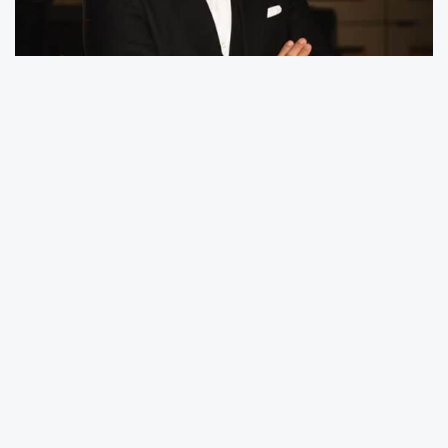
Girişimci Mentör Lider Cüneyt Yılmaz’dan
İlham Veren Mesaj
“Kararlılığın, Başkalarının Hayal Gücünü Aşar”
Girişimci, mentör ve lider kimliğiyle tanınan
Cüneyt Yılmaz, başarı yolculuğunda kararlılığın
önemine dikkat çeken anlamlı bir mesaj
paylaştı.
Yılmaz paylaşımında, insanların hedeflerine
ulaşma sürecinde karşılaşabilecekleri olumsuz