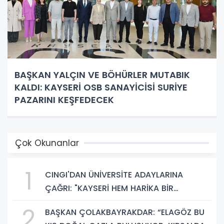
BAŞKAN YALÇIN VE BÖHÜRLER MUTABIK
KALDI: KAYSERİ OSB SANAYİCİSİ SURİYE
PAZARINI KEŞFEDECEK
Çok Okunanlar
1
CINGI'DAN ÜNİVERSİTE ADAYLARINA
ÇAĞRI: "KAYSERİ HEM HARİKA BİR
ÜNİVERSİTE HAYATI HEM DE PARLAK BİR
2
BAŞKAN ÇOLAKBAYRAKDAR: “ELAGÖZ BU
GELECEK SUNUYOR"