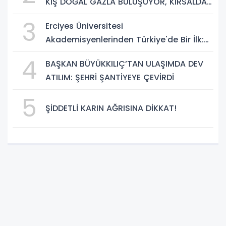
KIŞ DOĞAL GAZLA BULUŞUYOR, KIRSALDA
BÜYÜK DÖNÜŞÜM BAŞLIYOR!”
3
Erciyes Üniversitesi
Akademisyenlerinden Türkiye'de Bir İlk:
DEHB ve Disleksi Değerlendirmesinde
4
BAŞKAN BÜYÜKKILIÇ’TAN ULAŞIMDA DEV
Yapay Zekâ Dönemi
ATILIM: ŞEHRİ ŞANTİYEYE ÇEVİRDİ
5
ŞİDDETLİ KARIN AĞRISINA DİKKAT!