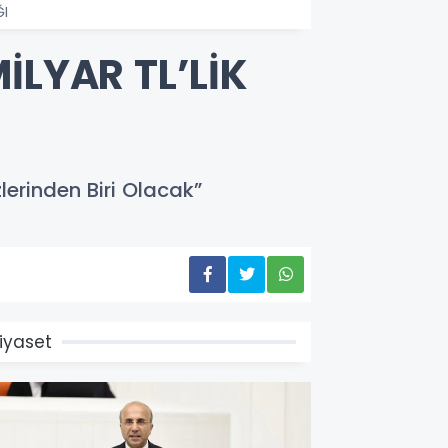
ĞI
İLYAR TL’LİK
lerinden Biri Olacak”
iyaset