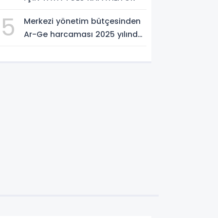
5
Merkezi yönetim bütçesinden
Ar-Ge harcaması 2025 yılında
253 milyar 544 milyon TL oldu