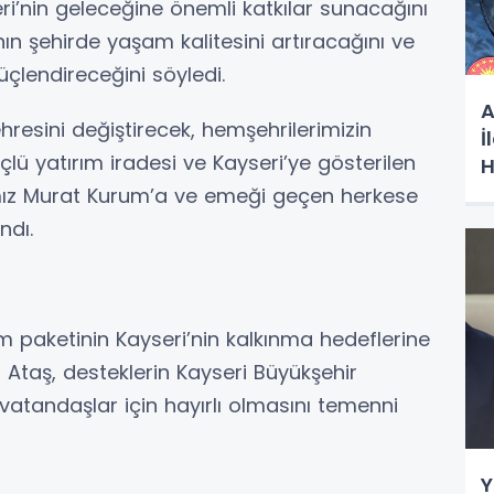
ri’nin geleceğine önemli katkılar sunacağını
ın şehirde yaşam kalitesini artıracağını ve
üçlendireceğini söyledi.
A
resini değiştirecek, hemşehrilerimizin
İ
lü yatırım iradesi ve Kayseri’ye gösterilen
H
G
nımız Murat Kurum’a ve emeği geçen herkese
ndı.
rım paketinin Kayseri’nin kalkınma hedeflerine
 Ataş, desteklerin Kayseri Büyükşehir
 vatandaşlar için hayırlı olmasını temenni
Y