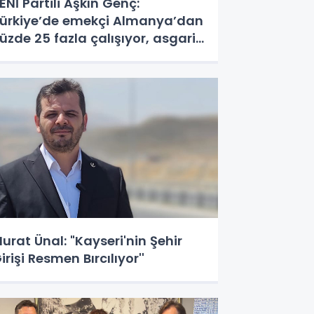
ENİ Partili Aşkın Genç:
ürkiye’de emekçi Almanya’dan
üzde 25 fazla çalışıyor, asgari
cret ayın 18 gününe yetiyor
urat Ünal: "Kayseri'nin Şehir
irişi Resmen Bırcılıyor''