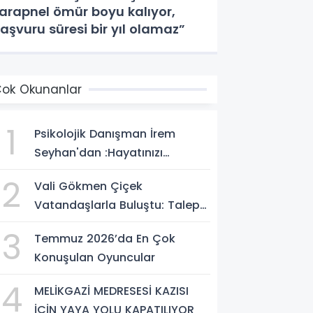
arapnel ömür boyu kalıyor,
aşvuru süresi bir yıl olamaz”
ok Okunanlar
1
Psikolojik Danışman İrem
Seyhan'dan :Hayatınızı
Değiştirecek Çağrı:
2
Vali Gökmen Çiçek
Potansiyelinizi Keşfetmek İçin
Vatandaşlarla Buluştu: Talep
İlk Adımı Atın!
ve Önerileri Yerinde Dinledi
3
Temmuz 2026’da En Çok
Konuşulan Oyuncular
4
MELİKGAZİ MEDRESESİ KAZISI
İÇİN YAYA YOLU KAPATILIYOR