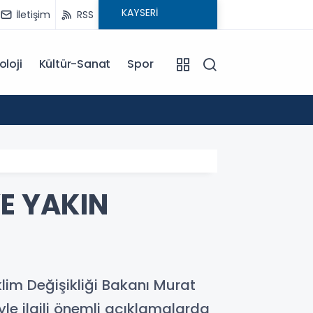
İletişim
RSS
oloji
Kültür-Sanat
Spor
17:28
Murat 
YE YAKIN
İklim Değişikliği Bakanı Murat
le ilgili önemli açıklamalarda