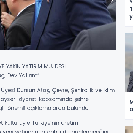
Y
T
y
ü
’YE YAKIN YATIRIM MÜJDESİ
ç, Dev Yatırım”
K Üyesi Dursun Ataş, Çevre, Şehircilik ve İklim
Kayseri ziyareti kapsamında şehre
M
lgili önemli açıklamalarda bulundu.
G
t kültürüyle Türkiye’nin üretim
in yeni yatırımlarla daha da güçleneceğini