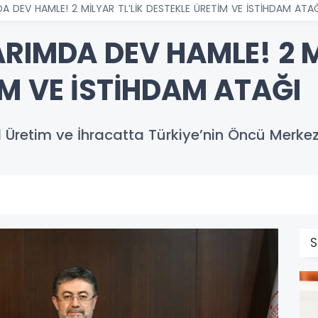
A DEV HAMLE! 2 MİLYAR TL’LİK DESTEKLE ÜRETİM VE İSTİHDAM ATA
RIMDA DEV HAMLE! 2 M
İM VE İSTİHDAM ATAĞI
 Üretim ve İhracatta Türkiye’nin Öncü Merkez
S