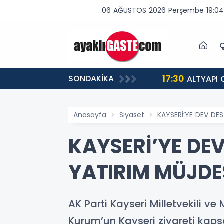
06 AĞUSTOS 2026 Perşembe 19:04
Ç
17:30
SONDAKİKA
ALTYAPI 
Anasayfa
Siyaset
KAYSERİ’YE DEV DES
KAYSERİ’YE DEV
YATIRIM MÜJDE
AK Parti Kayseri Milletvekili ve
Kurum’un Kayseri ziyareti kaps