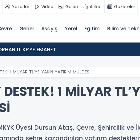
Yazarlar
Video
Galeri
Anket
Gazeteler
evre
Genel
Asayiş
Yerel
Eğitim
Bilim ve Tekn
ORHAN ÜLKE’YE EMANET
TEK! 1 MİLYAR TL’YE YAKIN YATIRIM MÜJDESİ
 DESTEK! 1 MİLYAR TL’
Sİ
 MKYK Üyesi Dursun Ataş, Çevre, Şehircilik ve 
amında şehre kazandırılan yatırım destekleriy