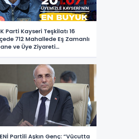
K Parti Kayseri Teşkilatı 16
lçede 712 Mahallede Eş Zamanlı
ane ve Üye Ziyareti
erçekleştirdi.
ENİ Partili Aşkın Genç: “Vücutta