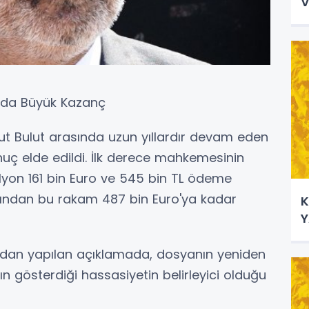
V
nda Büyük Kazanç
ut Bulut arasında uzun yıllardır devam eden
uç elde edildi. İlk derece mahkemesinin
ilyon 161 bin Euro ve 545 bin TL ödeme
rdından bu rakam 487 bin Euro'ya kadar
K
Y
ndan yapılan açıklamada, dosyanın yeniden
n gösterdiği hassasiyetin belirleyici olduğu