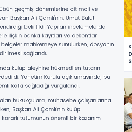
lübün geçmiş dönemlerine ait mali ve
yan Başkan Ali Çamlı'nın, Umut Bulut
ndirdiği belirtildi. Yapılan incelemelerde
re ilişkin banka kayıtları ve dekontlar
lan belgeler mahkemeye sunulurken, dosyanın
K
irilmesi sağlandı.
D
S
nda kulüp aleyhine hükmedilen tutarın
aydedildi. Yönetim Kurulu açıklamasında, bu
li katkı sağladığı vurgulandı.
 alan hukukçulara, muhasebe çalışanlarına
rken, Başkan Ali Çamlı'nın kulüp
 kararlı tutumunun önemli bir kazanım