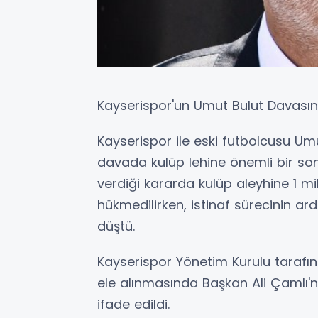
Kayserispor'un Umut Bulut Davası
Kayserispor ile eski futbolcusu Um
davada kulüp lehine önemli bir son
verdiği kararda kulüp aleyhine 1 m
hükmedilirken, istinaf sürecinin a
düştü.
Kayserispor Yönetim Kurulu tarafı
ele alınmasında Başkan Ali Çamlı'nı
ifade edildi.