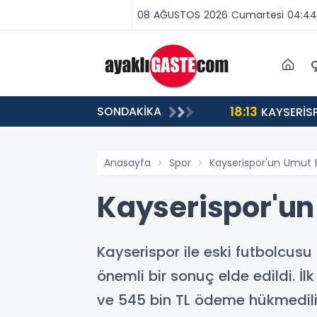
08 AĞUSTOS 2026 Cumartesi 04:44
Ç
18:13
SONDAKİKA
ABA VAR, MÜCADELE VAR!”
KAYSERİS
Anasayfa
Spor
Kayserispor'un Umut 
Kayserispor'un
Kayserispor ile eski futbolcus
önemli bir sonuç elde edildi. İ
ve 545 bin TL ödeme hükmedilir