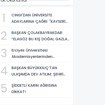
ok Okunanlar
1
CINGI'DAN ÜNİVERSİTE
ADAYLARINA ÇAĞRI: "KAYSERİ
HEM HARİKA BİR ÜNİVERSİTE
2
BAŞKAN ÇOLAKBAYRAKDAR:
HAYATI HEM DE PARLAK BİR
“ELAGÖZ BU KIŞ DOĞAL GAZLA
GELECEK SUNUYOR"
BULUŞUYOR, KIRSALDA BÜYÜK
3
Erciyes Üniversitesi
DÖNÜŞÜM BAŞLIYOR!”
Akademisyenlerinden
Türkiye'de Bir İlk: DEHB ve
4
BAŞKAN BÜYÜKKILIÇ’TAN
Disleksi Değerlendirmesinde
ULAŞIMDA DEV ATILIM: ŞEHRİ
Yapay Zekâ Dönemi
ŞANTİYEYE ÇEVİRDİ
5
ŞİDDETLİ KARIN AĞRISINA
DİKKAT!