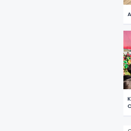
A
K
C