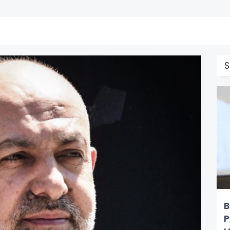
S
B
P