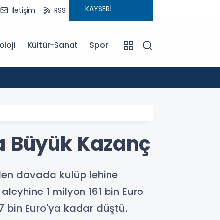
İletişim
RSS
oloji
Kültür-Sanat
Spor
18:00
EĞİTİM KOÇU İREM SEYHAN'DAN DİKKAT ÇEKEN AÇIKLAMA: BAŞARI SADECE ÇALIŞMAKLA DEĞİL, DOĞRU
YÖNLENMEKLE
a Büyük Kazanç
eden davada kulüp lehine
aleyhine 1 milyon 161 bin Euro
7 bin Euro'ya kadar düştü.