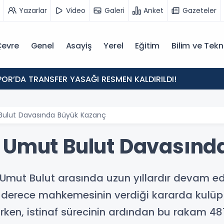
Yazarlar
Video
Galeri
Anket
Gazeteler
evre
Genel
Asayiş
Yerel
Eğitim
Bilim ve Tekn
POR’DA TRANSFER YASAĞI RESMEN KALDIRILDI!
Bulut Davasında Büyük Kazanç
 Umut Bulut Davasınd
u Umut Bulut arasında uzun yıllardır devam 
lk derece mahkemesinin verdiği kararda kulüp 
ken, istinaf sürecinin ardından bu rakam 48