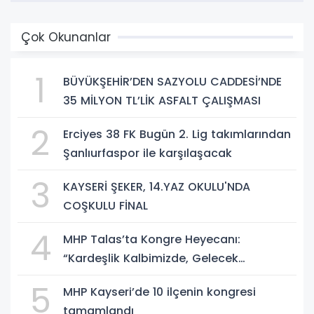
Çok Okunanlar
1
BÜYÜKŞEHİR’DEN SAZYOLU CADDESİ’NDE
35 MİLYON TL’LİK ASFALT ÇALIŞMASI
2
Erciyes 38 FK Bugün 2. Lig takımlarından
Şanlıurfaspor ile karşılaşacak
3
KAYSERİ ŞEKER, 14.YAZ OKULU'NDA
COŞKULU FİNAL
4
MHP Talas’ta Kongre Heyecanı:
“Kardeşlik Kalbimizde, Gelecek
Aklımızda”
5
MHP Kayseri’de 10 ilçenin kongresi
tamamlandı