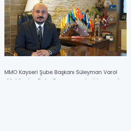
MMO Kayseri Şube Başkanı Süleyman Varol
30 Ağustos Zafer Bayramı nedeniyle mesaj
yayınladı. Varol şunları söyledi:
30 Ağustos Zafer Bayramı: Bir Milletin Onuru,
Bir Zaferin Hatırası
Her yıl 30 Ağustos’ta, tarihin akışını değiştiren