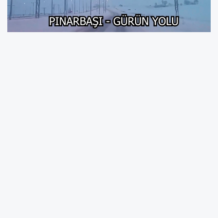
Kayseri’de Yollarda Sabah Raporu: 1 Ocak
2026 Saat 08.00 İtibarıyla Son Durum
Bölge Trafik’ten Günün İlk Yol Kontrolleri
Kayseri Bölge Trafik Denetleme Şube
Müdürlüğü, 01.01.2026 saat 08.00 itibarıyla
yapılan yol kontrollerinin sonuçlarını paylaştı.
Yeni yılın ilk sabahında ekipler sahada, yollar
anbean denetleniyor.
YOL TRAFİĞİNE AÇIK GÜZERGÂHLAR