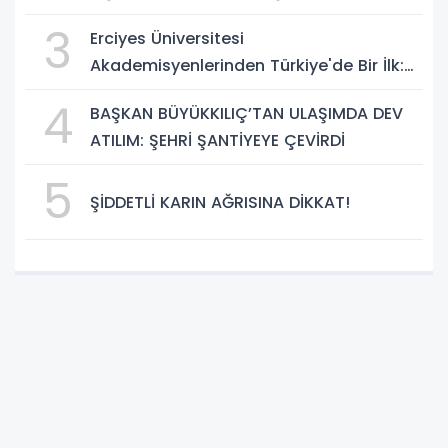
BÜYÜK DÖNÜŞÜM BAŞLIYOR!”
3
Erciyes Üniversitesi
Akademisyenlerinden Türkiye'de Bir İlk:
DEHB ve Disleksi Değerlendirmesinde
4
BAŞKAN BÜYÜKKILIÇ’TAN ULAŞIMDA DEV
Yapay Zekâ Dönemi
ATILIM: ŞEHRİ ŞANTİYEYE ÇEVİRDİ
5
ŞİDDETLİ KARIN AĞRISINA DİKKAT!