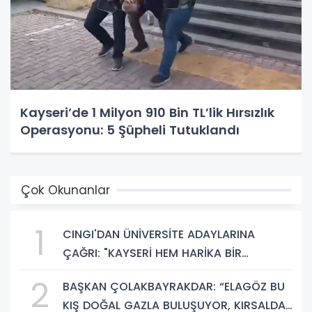
Kayseri’de 1 Milyon 910 Bin TL’lik Hırsızlık
Operasyonu: 5 Şüpheli Tutuklandı
Çok Okunanlar
1
CINGI'DAN ÜNİVERSİTE ADAYLARINA
ÇAĞRI: "KAYSERİ HEM HARİKA BİR
ÜNİVERSİTE HAYATI HEM DE PARLAK BİR
2
BAŞKAN ÇOLAKBAYRAKDAR: “ELAGÖZ BU
GELECEK SUNUYOR"
KIŞ DOĞAL GAZLA BULUŞUYOR, KIRSALDA