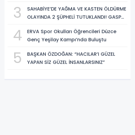
KONFORLU ULAŞIM SAĞLIYOR
3
SAHABİYE’DE YAĞMA VE KASTEN ÖLDÜRME
OLAYINDA 2 ŞÜPHELİ TUTUKLANDI! GASP
EDİLEN TELEFON VE SUÇ ALETİ BIÇAK ELE
4
ERVA Spor Okulları Öğrencileri Düzce
GEÇİRİLDİ
Genç Yeşilay Kampı’nda Buluştu
5
BAŞKAN ÖZDOĞAN: “HACILAR’I GÜZEL
YAPAN SİZ GÜZEL İNSANLARSINIZ”