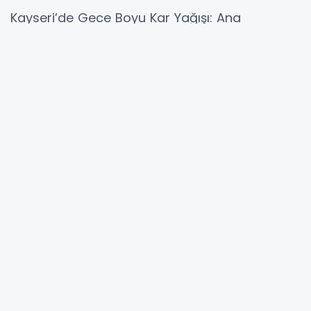
Kayseri’de Gece Boyu Kar Yağışı: Ana
Güzergâhlar Ulaşıma Açık
Kayseri Bölge Trafik Denetleme Şube
Müdürlüğü ekiplerince 27 Aralık 2025 günü
saat 04.00 itibarıyla yapılan yol kontrollerinde,
kent genelinde etkisini artıran kar yağışına
rağmen tüm ana yolların trafiğe açık olduğu
bildirildi.
Kayseri–Erciyes yolunda yoğun kar yağışı ve
karlı zemin etkili olurken, ekiplerin çalışmaları
sayesinde ulaşım kontrollü şekilde sağlandı.
Merkez bölgede yapılan kontrollerde;