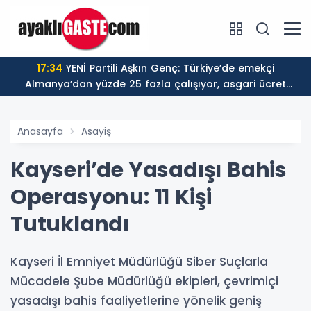
17:34
YENİ Partili Aşkın Genç: Türkiye’de emekçi
Almanya’dan yüzde 25 fazla çalışıyor, asgari ücret
ayın 18 gününe yetiyor
Anasayfa
Asayiş
Kayseri’de Yasadışı Bahis
Operasyonu: 11 Kişi
Tutuklandı
Kayseri İl Emniyet Müdürlüğü Siber Suçlarla
Mücadele Şube Müdürlüğü ekipleri, çevrimiçi
yasadışı bahis faaliyetlerine yönelik geniş