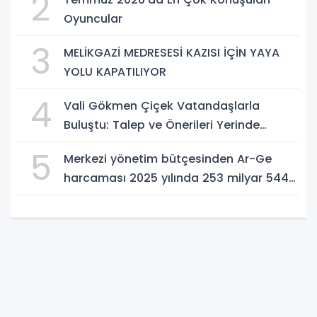
2
Atın!
Oyuncular
3
MELİKGAZİ MEDRESESİ KAZISI İÇİN YAYA
YOLU KAPATILIYOR
4
Vali Gökmen Çiçek Vatandaşlarla
Buluştu: Talep ve Önerileri Yerinde
Dinledi
5
Merkezi yönetim bütçesinden Ar-Ge
harcaması 2025 yılında 253 milyar 544
milyon TL oldu