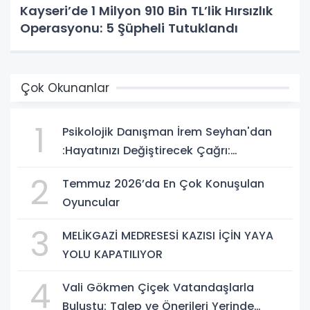
Kayseri’de 1 Milyon 910 Bin TL’lik Hırsızlık
Operasyonu: 5 Şüpheli Tutuklandı
Çok Okunanlar
1
Psikolojik Danışman İrem Seyhan'dan
:Hayatınızı Değiştirecek Çağrı:
Potansiyelinizi Keşfetmek İçin İlk Adımı
2
Temmuz 2026’da En Çok Konuşulan
Atın!
Oyuncular
3
MELİKGAZİ MEDRESESİ KAZISI İÇİN YAYA
YOLU KAPATILIYOR
4
Vali Gökmen Çiçek Vatandaşlarla
Buluştu: Talep ve Önerileri Yerinde