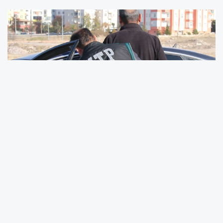
Kayseri Emniyeti’nden Bir Haftada Suç ve
Suçlulara Darbe
Kayseri İl Emniyet Müdürlüğü ekipleri, 22-28
Eylül 2025 tarihleri arasında kent genelinde