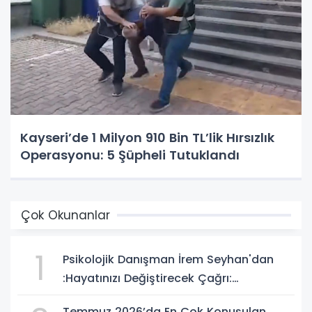
Kayseri’de 1 Milyon 910 Bin TL’lik Hırsızlık
Operasyonu: 5 Şüpheli Tutuklandı
Çok Okunanlar
1
Psikolojik Danışman İrem Seyhan'dan
:Hayatınızı Değiştirecek Çağrı:
Potansiyelinizi Keşfetmek İçin İlk Adımı
Temmuz 2026’da En Çok Konuşulan