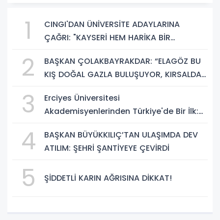
1
CINGI'DAN ÜNİVERSİTE ADAYLARINA
ÇAĞRI: "KAYSERİ HEM HARİKA BİR
ÜNİVERSİTE HAYATI HEM DE PARLAK BİR
2
BAŞKAN ÇOLAKBAYRAKDAR: “ELAGÖZ BU
GELECEK SUNUYOR"
KIŞ DOĞAL GAZLA BULUŞUYOR, KIRSALDA
BÜYÜK DÖNÜŞÜM BAŞLIYOR!”
3
Erciyes Üniversitesi
Akademisyenlerinden Türkiye'de Bir İlk:
DEHB ve Disleksi Değerlendirmesinde
4
BAŞKAN BÜYÜKKILIÇ’TAN ULAŞIMDA DEV
Yapay Zekâ Dönemi
ATILIM: ŞEHRİ ŞANTİYEYE ÇEVİRDİ
5
ŞİDDETLİ KARIN AĞRISINA DİKKAT!