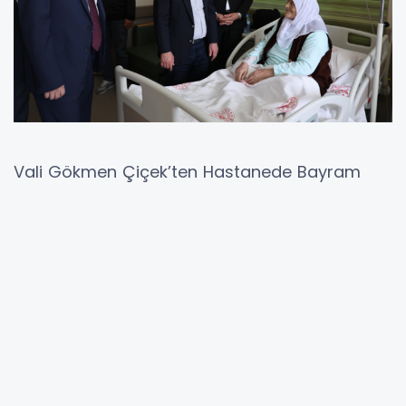
Vali Gökmen Çiçek’ten Hastanede Bayram
Ziyareti
Gökmen Çiçek, Kurban Bayramı dolayısıyla
Kayseri Şehir Hastanesi’nde tedavi gören
vatandaşları ziyaret ederek hasta ve hasta
yakınlarının bayramını kutladı.
Servisleri tek tek gezen Vali Çiçek, hastalarla
yakından ilgilenerek geçmiş olsun dileklerini