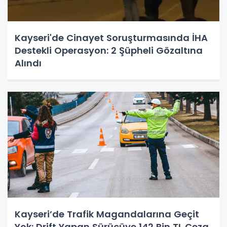
Kayseri'de Cinayet Soruşturmasında İHA
Destekli Operasyon: 2 Şüpheli Gözaltına
Alındı
Kayseri’de Trafik Magandalarına Geçit
Yok: Drift Yapan Sürücüye 142 Bin TL Ceza,