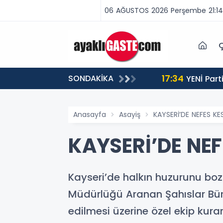
06 AĞUSTOS 2026 Perşembe 21:14
Ç
17:34
SONDAKİKA
 BİNLERCE CEZA
YENİ Partili Aşkın Genç: Türkiye’de emekçi Almanya’dan yüzde 25 fazla çalışıyor, asgari ücret ayın 18
gününe yetiyor
Anasayfa
Asayiş
KAYSERİ’DE NEFES KE
KAYSERİ’DE NEF
Kayseri’de halkın huzurunu bo
Müdürlüğü Aranan Şahıslar Büro A
edilmesi üzerine özel ekip kura