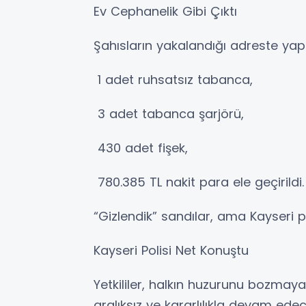
Ev Cephanelik Gibi Çıktı
Şahısların yakalandığı adreste ya
1 adet ruhsatsız tabanca,
3 adet tabanca şarjörü,
430 adet fişek,
780.385 TL nakit para ele geçirildi.
“Gizlendik” sandılar, ama Kayseri po
Kayseri Polisi Net Konuştu
Yetkililer, halkın huzurunu bozmay
aralıksız ve kararlılıkla devam edec