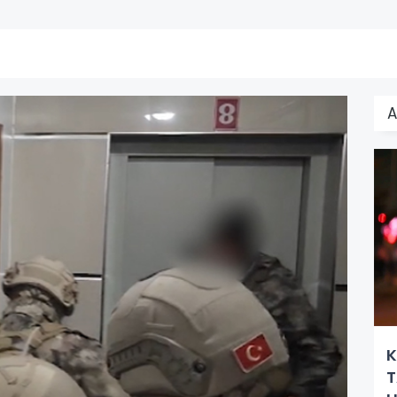
A
K
T