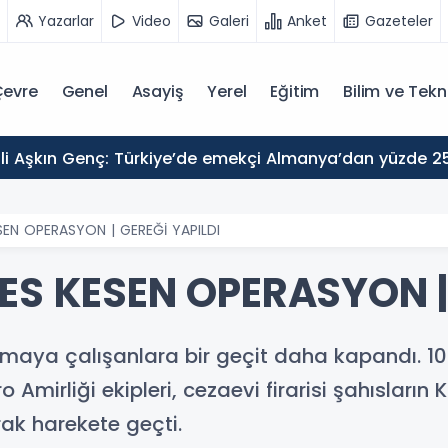
Yazarlar
Video
Galeri
Anket
Gazeteler
evre
Genel
Asayiş
Yerel
Eğitim
Bilim ve Tekn
SEN OPERASYON | GEREĞİ YAPILDI
ES KESEN OPERASYON |
zmaya çalışanlara bir geçit daha kapandı. 1
mirliği ekipleri, cezaevi firarisi şahısların K
rak harekete geçti.