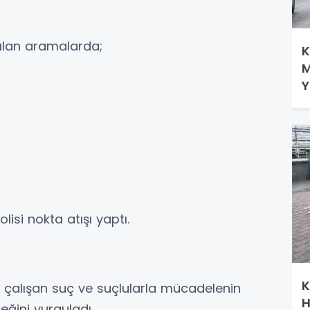
pılan aramalarda;
K
M
Y
E
lisi nokta atışı yaptı.
K
a çalışan suç ve suçlularla mücadelenin
H
eğini vurguladı.