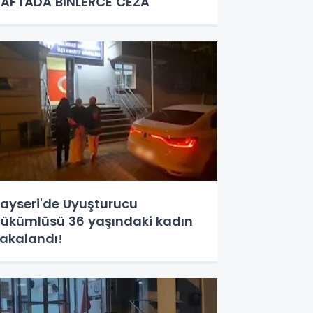
AFTADA BİNLERCE CEZA
ayseri'de Uyuşturucu
kümlüsü 36 yaşındaki kadın
akalandı!