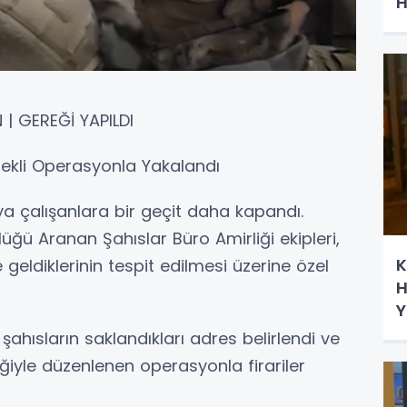
H
| GEREĞİ YAPILDI
stekli Operasyonla Yakalandı
a çalışanlara bir geçit daha kapandı.
üğü Aranan Şahıslar Büro Amirliği ekipleri,
K
e geldiklerinin tespit edilmesi üzerine özel
Hü
Y
şahısların saklandıkları adres belirlendi ve
ğiyle düzenlenen operasyonla firariler