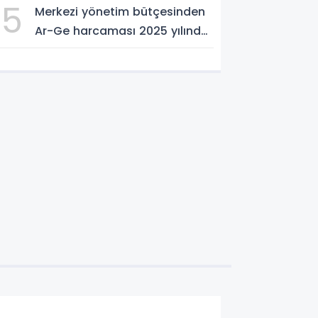
5
Merkezi yönetim bütçesinden
Ar-Ge harcaması 2025 yılında
253 milyar 544 milyon TL oldu