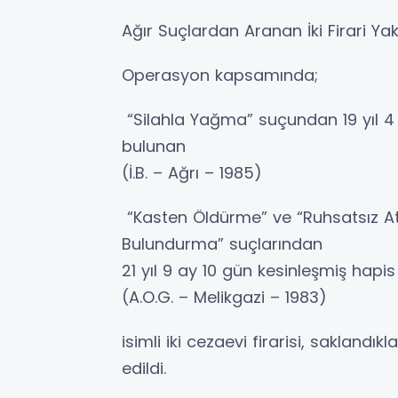
Ağır Suçlardan Aranan İki Firari Ya
Operasyon kapsamında;
“Silahla Yağma” suçundan 19 yıl 4
bulunan
(İ.B. – Ağrı – 1985)
“Kasten Öldürme” ve “Ruhsatsız Ate
Bulundurma” suçlarından
21 yıl 9 ay 10 gün kesinleşmiş hapi
(A.O.G. – Melikgazi – 1983)
isimli iki cezaevi firarisi, sakland
edildi.