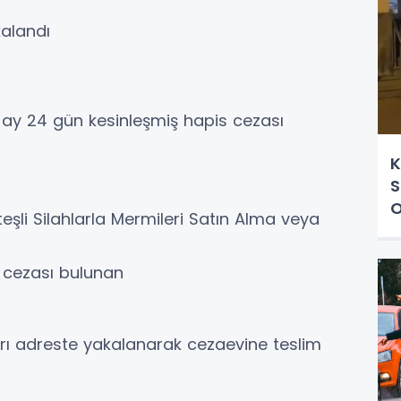
kalandı
 ay 24 gün kesinleşmiş hapis cezası
K
S
O
şli Silahlarla Mermileri Satın Alma veya
A
s cezası bulunan
ıkları adreste yakalanarak cezaevine teslim