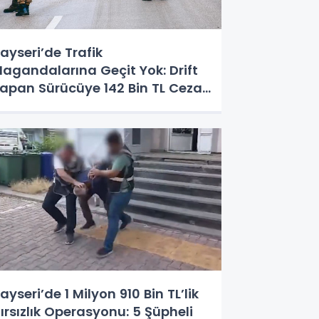
ayseri’de Trafik
agandalarına Geçit Yok: Drift
apan Sürücüye 142 Bin TL Ceza,
hliyeti Süresiz İptal Edildi
ayseri’de 1 Milyon 910 Bin TL’lik
ırsızlık Operasyonu: 5 Şüpheli