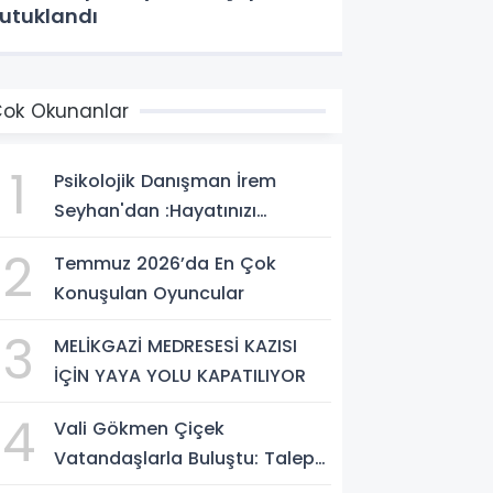
utuklandı
ok Okunanlar
1
Psikolojik Danışman İrem
Seyhan'dan :Hayatınızı
Değiştirecek Çağrı:
2
Temmuz 2026’da En Çok
Potansiyelinizi Keşfetmek İçin
Konuşulan Oyuncular
İlk Adımı Atın!
3
MELİKGAZİ MEDRESESİ KAZISI
İÇİN YAYA YOLU KAPATILIYOR
4
Vali Gökmen Çiçek
Vatandaşlarla Buluştu: Talep
ve Önerileri Yerinde Dinledi