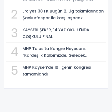
2
Erciyes 38 FK Bugün 2. Lig takımlarından
Şanlıurfaspor ile karşılaşacak
3
KAYSERİ ŞEKER, 14.YAZ OKULU'NDA
COŞKULU FİNAL
4
MHP Talas’ta Kongre Heyecanı:
“Kardeşlik Kalbimizde, Gelecek
Aklımızda”
5
MHP Kayseri’de 10 ilçenin kongresi
tamamlandı