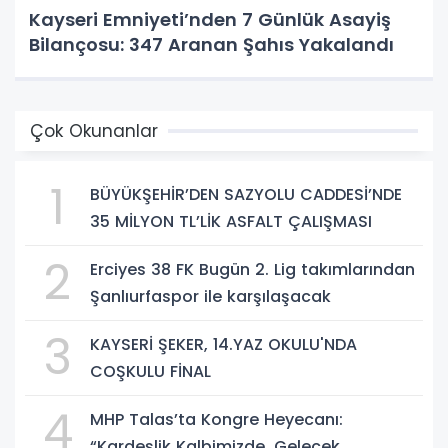
Kayseri Emniyeti’nden 7 Günlük Asayiş
Bilançosu: 347 Aranan Şahıs Yakalandı
Çok Okunanlar
1
BÜYÜKŞEHİR’DEN SAZYOLU CADDESİ’NDE
35 MİLYON TL’LİK ASFALT ÇALIŞMASI
2
Erciyes 38 FK Bugün 2. Lig takımlarından
Şanlıurfaspor ile karşılaşacak
3
KAYSERİ ŞEKER, 14.YAZ OKULU'NDA
COŞKULU FİNAL
4
MHP Talas’ta Kongre Heyecanı:
“Kardeşlik Kalbimizde, Gelecek