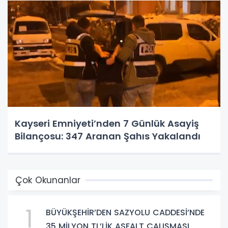
Kayseri Emniyeti’nden 7 Günlük Asayiş
Bilançosu: 347 Aranan Şahıs Yakalandı
Çok Okunanlar
1
BÜYÜKŞEHİR’DEN SAZYOLU CADDESİ’NDE
35 MİLYON TL’LİK ASFALT ÇALIŞMASI