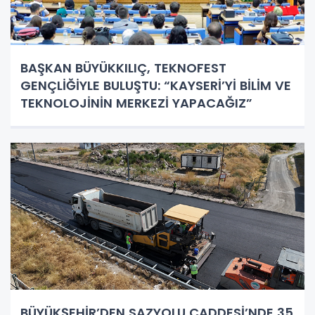
BAŞKAN BÜYÜKKILIÇ, TEKNOFEST
GENÇLİĞİYLE BULUŞTU: “KAYSERİ’Yİ BİLİM VE
TEKNOLOJİNİN MERKEZİ YAPACAĞIZ”
BÜYÜKŞEHİR’DEN SAZYOLU CADDESİ’NDE 35