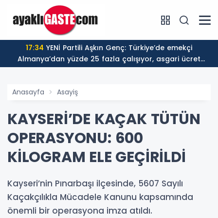
17:34
YENİ Partili Aşkın Genç: Türkiye’de emekçi
Almanya’dan yüzde 25 fazla çalışıyor, asgari ücret
ayın 18 gününe yetiyor
Anasayfa
Asayiş
KAYSERİ’DE KAÇAK TÜTÜN
OPERASYONU: 600
KİLOGRAM ELE GEÇİRİLDİ
Kayseri’nin Pınarbaşı ilçesinde, 5607 Sayılı
Kaçakçılıkla Mücadele Kanunu kapsamında
önemli bir operasyona imza atıldı.