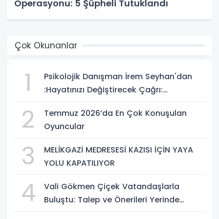
Operasyonu: 5 Şüpheli Tutuklandı
Çok Okunanlar
1
Psikolojik Danışman İrem Seyhan'dan
:Hayatınızı Değiştirecek Çağrı:
Potansiyelinizi Keşfetmek İçin İlk Adımı
2
Temmuz 2026’da En Çok Konuşulan
Atın!
Oyuncular
3
MELİKGAZİ MEDRESESİ KAZISI İÇİN YAYA
YOLU KAPATILIYOR
4
Vali Gökmen Çiçek Vatandaşlarla
Buluştu: Talep ve Önerileri Yerinde
Dinledi