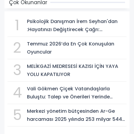
Çok Okunanlar
1
Psikolojik Danışman İrem Seyhan'dan
:Hayatınızı Değiştirecek Çağrı:
Potansiyelinizi Keşfetmek İçin İlk Adımı
2
Temmuz 2026’da En Çok Konuşulan
Atın!
Oyuncular
3
MELİKGAZİ MEDRESESİ KAZISI İÇİN YAYA
YOLU KAPATILIYOR
4
Vali Gökmen Çiçek Vatandaşlarla
Buluştu: Talep ve Önerileri Yerinde
Dinledi
5
Merkezi yönetim bütçesinden Ar-Ge
harcaması 2025 yılında 253 milyar 544
milyon TL oldu