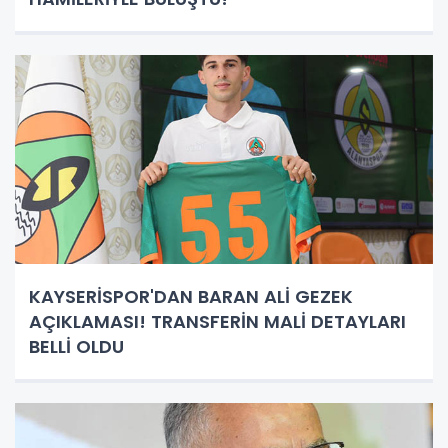
KAYSERİSPOR'DAN BARAN ALİ GEZEK
AÇIKLAMASI! TRANSFERİN MALİ DETAYLARI
BELLİ OLDU