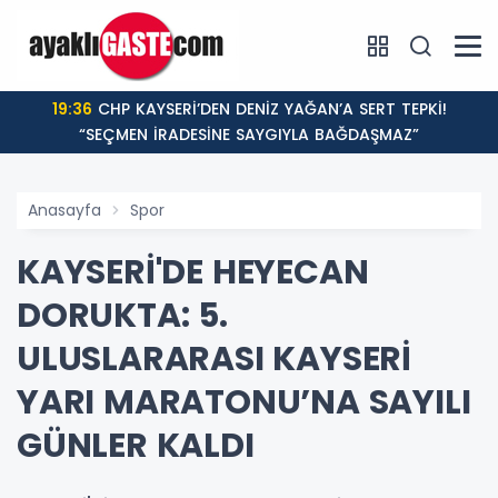
19:36
CHP KAYSERİ’DEN DENİZ YAĞAN’A SERT TEPKİ!
“SEÇMEN İRADESİNE SAYGIYLA BAĞDAŞMAZ”
Anasayfa
Spor
KAYSERİ'DE HEYECAN
DORUKTA: 5.
ULUSLARARASI KAYSERİ
YARI MARATONU’NA SAYILI
GÜNLER KALDI