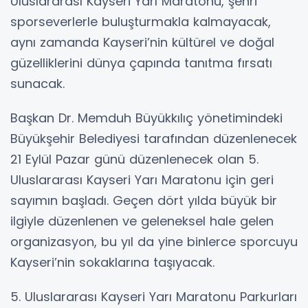
Uluslararası Kayseri Yarı Maratonu, şehri
sporseverlerle buluşturmakla kalmayacak,
aynı zamanda Kayseri’nin kültürel ve doğal
güzelliklerini dünya çapında tanıtma fırsatı
sunacak.
Başkan Dr. Memduh Büyükkılıç yönetimindeki
Büyükşehir Belediyesi tarafından düzenlenecek
21 Eylül Pazar günü düzenlenecek olan 5.
Uluslararası Kayseri Yarı Maratonu için geri
sayımın başladı. Geçen dört yılda büyük bir
ilgiyle düzenlenen ve geleneksel hale gelen
organizasyon, bu yıl da yine binlerce sporcuyu
Kayseri’nin sokaklarına taşıyacak.
5. Uluslararası Kayseri Yarı Maratonu Parkurları