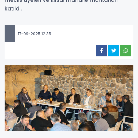
meclis üyeleri ve kırsal mahalle muhtarları
katıldı.
17-09-2025 12:35