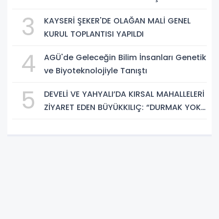
GÜÇLÜ ADRESİ
3
KAYSERİ ŞEKER'DE OLAĞAN MALİ GENEL
KURUL TOPLANTISI YAPILDI
4
AGÜ'de Geleceğin Bilim İnsanları Genetik
ve Biyoteknolojiyle Tanıştı
5
DEVELİ VE YAHYALI’DA KIRSAL MAHALLELERİ
ZİYARET EDEN BÜYÜKKILIÇ: “DURMAK YOK.
HİZMETE, KOŞMAYA DEVAM”