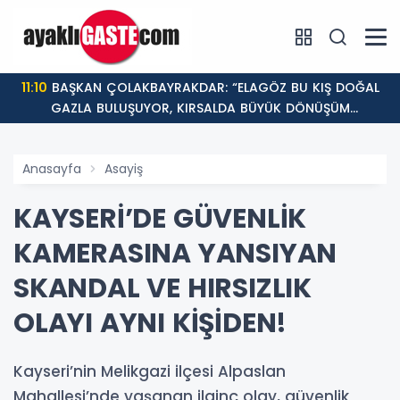
11:10
BAŞKAN ÇOLAKBAYRAKDAR: “ELAGÖZ BU KIŞ DOĞAL
GAZLA BULUŞUYOR, KIRSALDA BÜYÜK DÖNÜŞÜM
BAŞLIYOR!”
Anasayfa
Asayiş
KAYSERİ’DE GÜVENLİK
KAMERASINA YANSIYAN
SKANDAL VE HIRSIZLIK
OLAYI AYNI KİŞİDEN!
Kayseri’nin Melikgazi ilçesi Alpaslan
Mahallesi’nde yaşanan ilginç olay, güvenlik