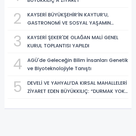
BÜYÜKKILIÇ’A ZİYARET
2
KAYSERİ BÜYÜKŞEHİR’İN KAYTUR’U,
GASTRONOMİ VE SOSYAL YAŞAMIN
GÜÇLÜ ADRESİ
3
KAYSERİ ŞEKER'DE OLAĞAN MALİ GENEL
KURUL TOPLANTISI YAPILDI
4
AGÜ'de Geleceğin Bilim İnsanları Genetik
ve Biyoteknolojiyle Tanıştı
5
DEVELİ VE YAHYALI’DA KIRSAL MAHALLELERİ
ZİYARET EDEN BÜYÜKKILIÇ: “DURMAK YOK.
HİZMETE, KOŞMAYA DEVAM”