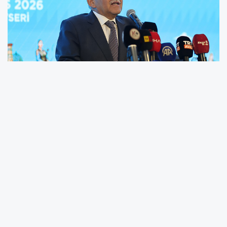
Kayseri Büyükşehir Belediye Başkanı Dr.
Memduh Büyükkılıç, Türk Devletleri Teşkilatı
Aksakallar Konseyi Başkanı Binali Yıldırım’ın
teşrifleriyle Uluslararası Türkoloji Zirvesi’nde
Türk dünyasının ortak kültürel mirasına vurgu
yaparak, “Türk Dünyası Kültür Başkenti, Dünya
Spor Başkenti olmanın yanında gastronominin