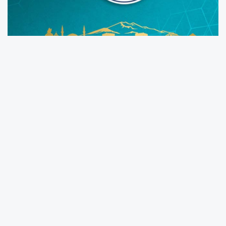
BÜYÜKŞEHİR’DEN RAHMETLİ VELİ ALTINKAYA’NIN
İSMİNE SAHİP ÇIKAN AÇIKLAMA
Taziye evi yeniden düzenlenecek
Kayseri Büyükşehir Belediyesi, önceki dönem
Kayseri Gazeteciler Cemiyeti Başkanlığı
görevini yapan rahmetli gazeteci Veli
Altınkaya’nın ismini taşıyan Sarız Yeşilkent
(Yalak) Mahallesi Taziye ve Kültür Evi’ne
yapılan saygısızlığa sessiz kalmadı.
Ayakligaste.com’da “CHP’li Sarız