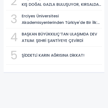
2
KIŞ DOĞAL GAZLA BULUŞUYOR, KIRSALDA
BÜYÜK DÖNÜŞÜM BAŞLIYOR!”
3
Erciyes Üniversitesi
Akademisyenlerinden Türkiye'de Bir İlk:
DEHB ve Disleksi Değerlendirmesinde
4
BAŞKAN BÜYÜKKILIÇ’TAN ULAŞIMDA DEV
Yapay Zekâ Dönemi
ATILIM: ŞEHRİ ŞANTİYEYE ÇEVİRDİ
5
ŞİDDETLİ KARIN AĞRISINA DİKKAT!