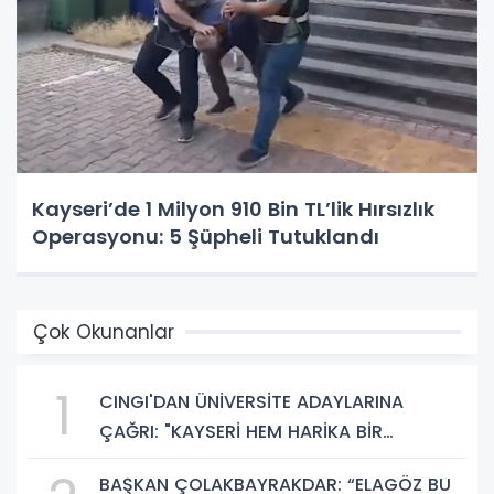
Kayseri’de 1 Milyon 910 Bin TL’lik Hırsızlık
Operasyonu: 5 Şüpheli Tutuklandı
Çok Okunanlar
1
CINGI'DAN ÜNİVERSİTE ADAYLARINA
ÇAĞRI: "KAYSERİ HEM HARİKA BİR
ÜNİVERSİTE HAYATI HEM DE PARLAK BİR
BAŞKAN ÇOLAKBAYRAKDAR: “ELAGÖZ BU
GELECEK SUNUYOR"