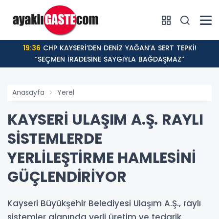
19:36
CHP KAYSERİ’DEN DENİZ YAĞAN’A SERT TEPKİ!
“SEÇMEN İRADESİNE SAYGIYLA BAĞDAŞMAZ”
Anasayfa
Yerel
KAYSERİ ULAŞIM A.Ş. RAYLI
SİSTEMLERDE
YERLİLEŞTİRME HAMLESİNİ
GÜÇLENDİRİYOR
Kayseri Büyükşehir Belediyesi Ulaşım A.Ş., raylı
sistemler alanında yerli üretim ve tedarik