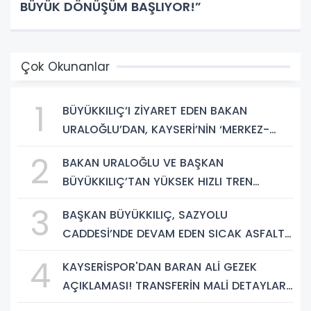
BÜYÜK DÖNÜŞÜM BAŞLIYOR!”
Çok Okunanlar
1
BÜYÜKKILIÇ’I ZİYARET EDEN BAKAN
URALOĞLU’DAN, KAYSERİ’NİN ‘MERKEZ-
YEREL YÖNETİM UYUMU’NA VURGU
2
BAKAN URALOĞLU VE BAŞKAN
BÜYÜKKILIÇ’TAN YÜKSEK HIZLI TREN
PROJESİNDE İNCELEME
3
BAŞKAN BÜYÜKKILIÇ, SAZYOLU
CADDESİ’NDE DEVAM EDEN SICAK ASFALT
ÇALIŞMALARINI İNCELEDİ
4
KAYSERİSPOR'DAN BARAN ALİ GEZEK
AÇIKLAMASI! TRANSFERİN MALİ DETAYLARI
BELLİ OLDU