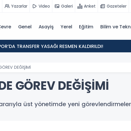
Yazarlar
Video
Galeri
Anket
Gazeteler
evre
Genel
Asayiş
Yerel
Eğitim
Bilim ve Tekn
POR’DA TRANSFER YASAĞI RESMEN KALDIRILDI!
 GÖREV DEĞİŞİMİ
DE GÖREV DEĞİŞİMİ
rarıyla üst yönetimde yeni görevlendirmeler g