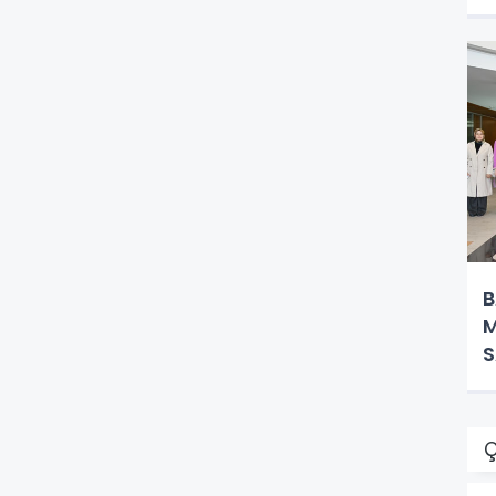
B
M
S
K
Ç