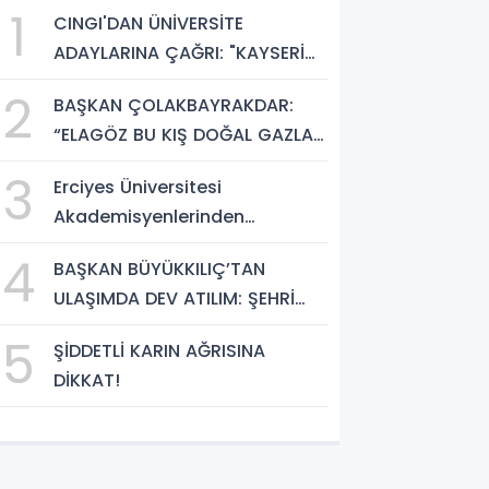
1
CINGI'DAN ÜNİVERSİTE
ADAYLARINA ÇAĞRI: "KAYSERİ
HEM HARİKA BİR ÜNİVERSİTE
2
BAŞKAN ÇOLAKBAYRAKDAR:
HAYATI HEM DE PARLAK BİR
“ELAGÖZ BU KIŞ DOĞAL GAZLA
GELECEK SUNUYOR"
BULUŞUYOR, KIRSALDA BÜYÜK
3
Erciyes Üniversitesi
DÖNÜŞÜM BAŞLIYOR!”
Akademisyenlerinden
Türkiye'de Bir İlk: DEHB ve
4
BAŞKAN BÜYÜKKILIÇ’TAN
Disleksi Değerlendirmesinde
ULAŞIMDA DEV ATILIM: ŞEHRİ
Yapay Zekâ Dönemi
ŞANTİYEYE ÇEVİRDİ
5
ŞİDDETLİ KARIN AĞRISINA
DİKKAT!