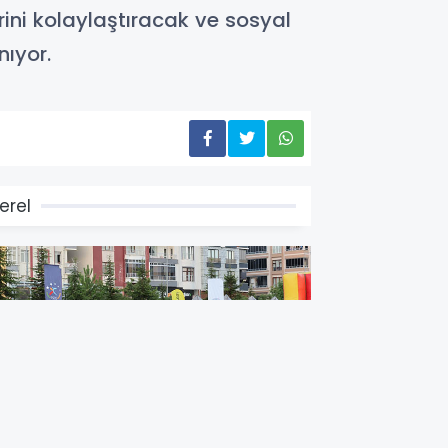
rini kolaylaştıracak ve sosyal
nıyor.
erel