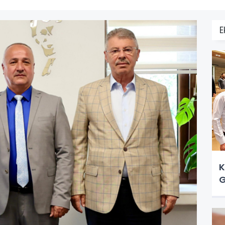
E
K
G