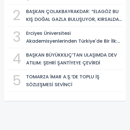
ÜNİVERSİTE HAYATI HEM DE PARLAK BİR
2
BAŞKAN ÇOLAKBAYRAKDAR: “ELAGÖZ BU
GELECEK SUNUYOR"
KIŞ DOĞAL GAZLA BULUŞUYOR, KIRSALDA
BÜYÜK DÖNÜŞÜM BAŞLIYOR!”
3
Erciyes Üniversitesi
Akademisyenlerinden Türkiye'de Bir İlk:
DEHB ve Disleksi Değerlendirmesinde
4
BAŞKAN BÜYÜKKILIÇ’TAN ULAŞIMDA DEV
Yapay Zekâ Dönemi
ATILIM: ŞEHRİ ŞANTİYEYE ÇEVİRDİ
5
TOMARZA İMAR A.Ş.’DE TOPLU İŞ
SÖZLEŞMESİ SEVİNCİ