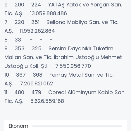
6 200 224 YATAŞ Yatak ve Yorgan San.
Tic. A.Ş. 13.059.888.486
7 220 251 Bellona Mobilya San. ve Tic.
A.Ş. 11.952.262.864
8 331 - - -
9 353 325 Sersim Dayanıklı Tüketim
Malları San. ve Tic. İbrahim Ustaoğlu Mehmet
Ustaoğlu Koll. Şti. 7.550.956.770
10 367 368 Femaş Metal San. ve Tic.
A.Ş. 7.266.821.052
11 480 479 Coreal Alüminyum Kablo San.
Tic. A.Ş. 5.626.559.168
Ekonomi