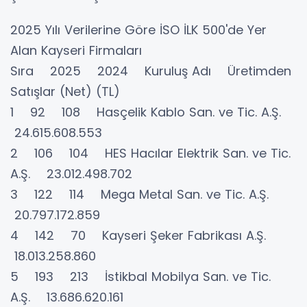
2025 Yılı Verilerine Göre İSO İLK 500'de Yer
Alan Kayseri Firmaları
Sıra 2025 2024 Kuruluş Adı Üretimden
Satışlar (Net) (TL)
1 92 108 Hasçelik Kablo San. ve Tic. A.Ş.
24.615.608.553
2 106 104 HES Hacılar Elektrik San. ve Tic.
A.Ş. 23.012.498.702
3 122 114 Mega Metal San. ve Tic. A.Ş.
20.797.172.859
4 142 70 Kayseri Şeker Fabrikası A.Ş.
18.013.258.860
5 193 213 İstikbal Mobilya San. ve Tic.
A.Ş. 13.686.620.161