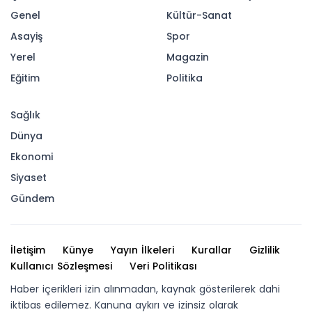
Melikgazi Belediyesi, Yıldırım Beyazıt, Battalgazi,
Eğribucak ve Anbar Mahallesi’nde bulunan
taşınmazlar için satış ihalesi gerçekleştirdi.
17-06-2026 18:07
MELİKGAZİ’NİN KAZAN KAZAN FİNANS MODELİ
VATANDAŞLARA YİNE KAZANDIRDI
Melikgazi Belediyesi, Yıldırım Beyazıt,
Battalgazi, Eğribucak ve Anbar Mahallesi’nde