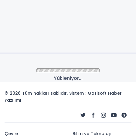
Anasayfa
Yerel
MELİKGAZİ’NİN KAZAN
KAZAN FİNANS MODELİ
VATANDAŞLARA YİNE
KAZANDIRDI