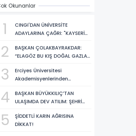
ok Okunanlar
1
CINGI'DAN ÜNİVERSİTE
ADAYLARINA ÇAĞRI: "KAYSERİ
HEM HARİKA BİR ÜNİVERSİTE
2
BAŞKAN ÇOLAKBAYRAKDAR:
HAYATI HEM DE PARLAK BİR
“ELAGÖZ BU KIŞ DOĞAL GAZLA
GELECEK SUNUYOR"
BULUŞUYOR, KIRSALDA BÜYÜK
3
Erciyes Üniversitesi
DÖNÜŞÜM BAŞLIYOR!”
Akademisyenlerinden
Türkiye'de Bir İlk: DEHB ve
4
BAŞKAN BÜYÜKKILIÇ’TAN
Disleksi Değerlendirmesinde
ULAŞIMDA DEV ATILIM: ŞEHRİ
Yapay Zekâ Dönemi
ŞANTİYEYE ÇEVİRDİ
5
ŞİDDETLİ KARIN AĞRISINA
DİKKAT!