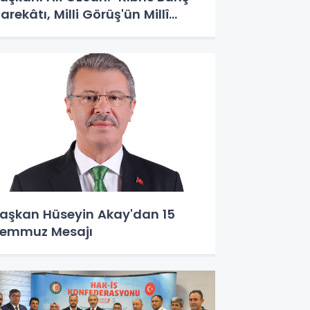
arekâtı, Milli Görüş'ün Millî
uruşunun Zaferidir"
aşkan Hüseyin Akay'dan 15
emmuz Mesajı