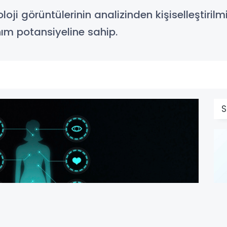
i görüntülerinin analizinden kişiselleştirilm
nım potansiyeline sahip.
S