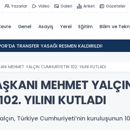
Yazarlar
Video
Galeri
Anket
Gazeteler
evre
Genel
Asayiş
Yerel
Eğitim
Bilim ve Tekn
POR’DA TRANSFER YASAĞI RESMEN KALDIRILDI!
ANI MEHMET YALÇIN CUMHURİYETİN 102. YILINI KUTLADI
AŞKANI MEHMET YALÇI
02. YILINI KUTLADI
çın, Türkiye Cumhuriyeti’nin kuruluşunun 10