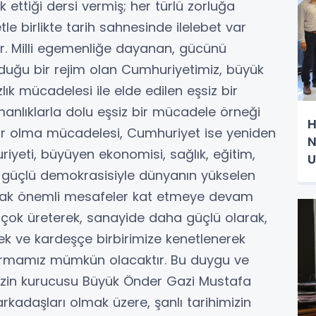
tiği dersi vermiş; her türlü zorluğa
 birlikte tarih sahnesinde ilelebet var
ir. Milli egemenliğe dayanan, gücünü
 olduğu bir rejim olan Cumhuriyetimiz, büyük
lık mücadelesi ile elde edilen eşsiz bir
manlıklarla dolu eşsiz bir mücadele örneği
H
 var olma mücadelesi, Cumhuriyet ise yeniden
N
riyeti, büyüyen ekonomisi, sağlık, eğitim,
U
 ve güçlü demokrasisiyle dünyanın yükselen
alarak önemli mesafeler kat etmeye devam
 çok üreterek, sanayide daha güçlü olarak,
ek ve kardeşçe birbirimize kenetlenerek
e kurmamız mümkün olacaktır. Bu duygu ve
izin kurucusu Büyük Önder Gazi Mustafa
kadaşları olmak üzere, şanlı tarihimizin