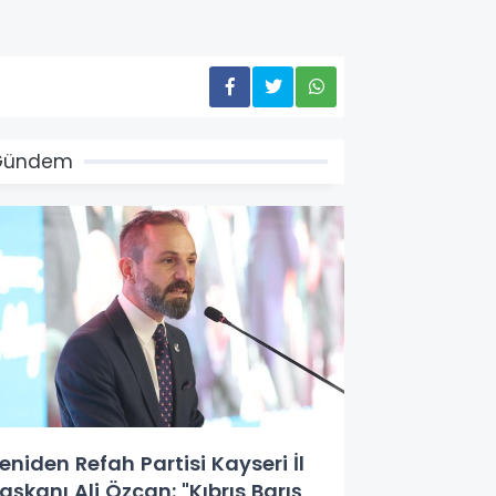
Gündem
eniden Refah Partisi Kayseri İl
aşkanı Ali Özcan: "Kıbrıs Barış