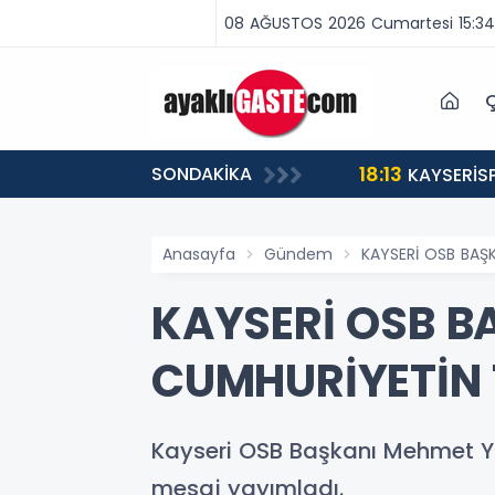
08 AĞUSTOS 2026 Cumartesi 15:34
Ç
18:13
SONDAKİKA
ABA VAR, MÜCADELE VAR!”
KAYSERİS
Anasayfa
Gündem
KAYSERİ OSB BAŞK
KAYSERİ OSB B
CUMHURİYETİN 1
Kayseri OSB Başkanı Mehmet Yal
mesaj yayımladı.