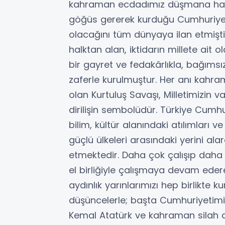
kahraman ecdadımız düşmana hak et
göğüs gererek kurduğu Cumhuriyetle
olacağını tüm dünyaya ilan etmişt
halktan alan, iktidarın millete ait
bir gayret ve fedakârlıkla, bağımsız
zaferle kurulmuştur. Her anı kahra
olan Kurtuluş Savaşı, Milletimizin
dirilişin sembolüdür. Türkiye Cumhu
bilim, kültür alanındaki atılımları
güçlü ülkeleri arasındaki yerini 
etmektedir. Daha çok çalışıp daha
el birliğiyle çalışmaya devam eder
aydınlık yarınlarımızı hep birlikt
düşüncelerle; başta Cumhuriyetim
Kemal Atatürk ve kahraman silah ar