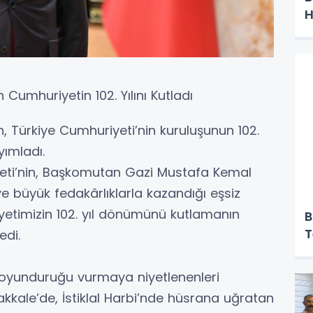
H
D
Cumhuriyetin 102. Yılını Kutladı
 Türkiye Cumhuriyeti’nin kuruluşunun 102.
ımladı.
lleti’nin, Başkomutan Gazi Mustafa Kemal
ve büyük fedakârlıklarla kazandığı eşsiz
yetimizin 102. yıl dönümünü kutlamanın
B
T
edi.
boyunduruğu vurmaya niyetlenenleri
akkale’de, İstiklal Harbi’nde hüsrana uğratan