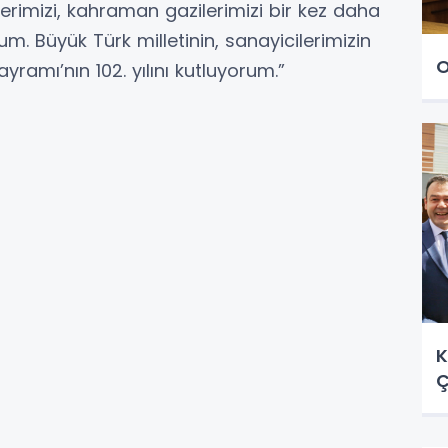
erimizi, kahraman gazilerimizi bir kez daha
. Büyük Türk milletinin, sanayicilerimizin
O
ramı’nın 102. yılını kutluyorum.”
K
Ç