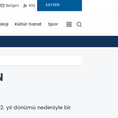
İletişim
RSS
oloji
Kültür-Sanat
Spor
18:00
EĞİTİM KOÇU İREM SEYHAN'DAN DİKKAT ÇEKEN AÇIKLAMA: BAŞARI SADECE ÇALIŞMAKLA DEĞİL, DOĞRU
YÖNLENMEKLE
N
2. yıl dönümü nedeniyle bir