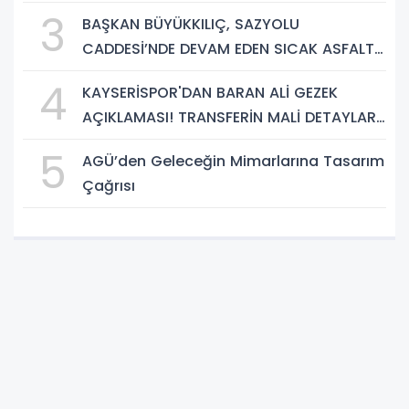
PROJESİNDE İNCELEME
3
BAŞKAN BÜYÜKKILIÇ, SAZYOLU
CADDESİ’NDE DEVAM EDEN SICAK ASFALT
ÇALIŞMALARINI İNCELEDİ
4
KAYSERİSPOR'DAN BARAN ALİ GEZEK
AÇIKLAMASI! TRANSFERİN MALİ DETAYLARI
BELLİ OLDU
5
AGÜ’den Geleceğin Mimarlarına Tasarım
Çağrısı