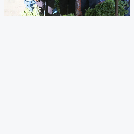
Bu Pazarlarda Organik ve Sağlıklı Ürünler
Doğrudan Tüketiciye Ulaşıyor
İlçedeki üretici pazarları ile vatandaşların
organik ve taze ürünler almasına destek
olduklarını söyleyen Melikgazi Belediye Başkanı
Doç. Dr. Mustafa Palancıoğlu, “Üretici
pazarlarımızda satış yapacak olan yerli
üreticilerimiz için 15-19 Haziran tarihleri
arasında başvuruları almaya başlıyoruz.
Belirlediğimiz Keykubat, İldem ve Tacettinveli
pazar yerinde üreticiler, bahçelerinde,