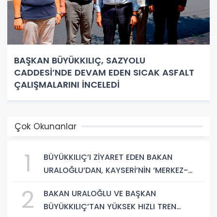
BAŞKAN BÜYÜKKILIÇ, SAZYOLU
CADDESİ’NDE DEVAM EDEN SICAK ASFALT
ÇALIŞMALARINI İNCELEDİ
Çok Okunanlar
1
BÜYÜKKILIÇ’I ZİYARET EDEN BAKAN
URALOĞLU’DAN, KAYSERİ’NİN ‘MERKEZ-
YEREL YÖNETİM UYUMU’NA VURGU
2
BAKAN URALOĞLU VE BAŞKAN
BÜYÜKKILIÇ’TAN YÜKSEK HIZLI TREN