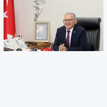
Kayseri’nin Üretim, istihdam ve ihracattaki
başarılarıyla adından söz ettirmesinin yanı
sıra şehir ve ülke ekonomisine katkı
sunmasının önemine dikkat çeken Başkan
Büyükkılıç, Kayseri’nin üreten ve ihracatları ile
ülkeye değer katan firmaları ile onur