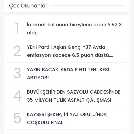
Çok Okunanlar
1
İnternet kullanan bireylerin oranı %92,3
oldu
2
YENİ Partili Aşkın Genç: “37 Ayda
enflasyon sadece 6,5 puan düştü,
bedelini millet ödedi”
3
YAZIN BACAKLARDA PIHTI TEHLİKESİ
ARTIYOR!
4
BÜYÜKŞEHİR’DEN SAZYOLU CADDESİ’NDE
35 MİLYON TL’LİK ASFALT ÇALIŞMASI
5
KAYSERİ ŞEKER, 14.YAZ OKULU'NDA
COŞKULU FİNAL