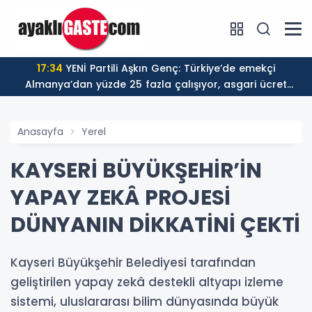
17:34
YENİ Partili Aşkın Genç: Türkiye’de emekçi
Almanya’dan yüzde 25 fazla çalışıyor, asgari ücret
ayın 18 gününe yetiyor
Anasayfa
Yerel
KAYSERİ BÜYÜKŞEHİR’İN
YAPAY ZEKÂ PROJESİ
DÜNYANIN DİKKATİNİ ÇEKTİ
Kayseri Büyükşehir Belediyesi tarafından
geliştirilen yapay zekâ destekli altyapı izleme
sistemi, uluslararası bilim dünyasında büyük