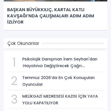
BAŞKAN BÜYÜKKILIÇ, KARTAL KATLI
KAVŞAĞI’NDA ÇALIŞMALARI ADIM ADIM
İZLİYOR
Çok Okunanlar
1
Psikolojik Danışman İrem Seyhan'dan
:Hayatınızı Değiştirecek Çağrı:
Potansiyelinizi Keşfetmek İçin İlk Adımı
2
Temmuz 2026’da En Çok Konuşulan
Atın!
Oyuncular
3
MELİKGAZİ MEDRESESİ KAZISI İÇİN YAYA
YOLU KAPATILIYOR