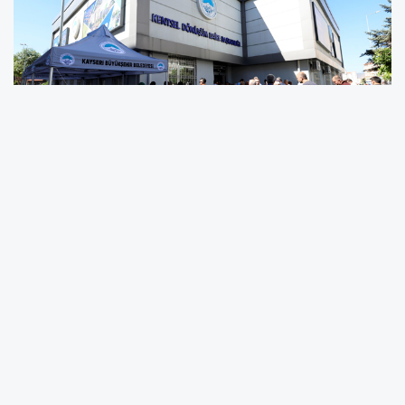
Çevre, Şehircilik ve İklim Değişikliği Bakanlığı ile
iş birliği içerisinde hayata geçirilen proje
etaplar halinde kentin kalbinde yükselirken, 3.
Etap uzlaşma görüşmeleri hak sahiplerinin
yoğun ilgisi ile sürüyor.
Başkan Dr. Memduh Büyükkılıç yönetiminde