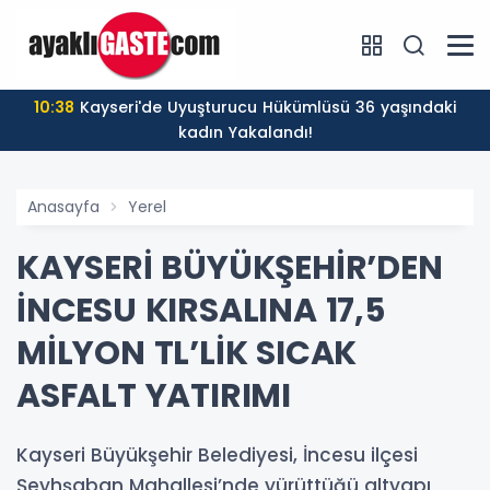
10:38
Kayseri'de Uyuşturucu Hükümlüsü 36 yaşındaki
kadın Yakalandı!
Anasayfa
Yerel
KAYSERİ BÜYÜKŞEHİR’DEN
İNCESU KIRSALINA 17,5
MİLYON TL’LİK SICAK
ASFALT YATIRIMI
Kayseri Büyükşehir Belediyesi, İncesu ilçesi
Şeyhşaban Mahallesi’nde yürüttüğü altyapı