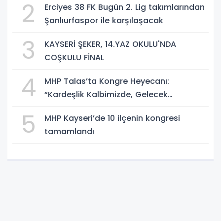
2
Erciyes 38 FK Bugün 2. Lig takımlarından
Şanlıurfaspor ile karşılaşacak
3
KAYSERİ ŞEKER, 14.YAZ OKULU'NDA
COŞKULU FİNAL
4
MHP Talas’ta Kongre Heyecanı:
“Kardeşlik Kalbimizde, Gelecek
Aklımızda”
5
MHP Kayseri’de 10 ilçenin kongresi
tamamlandı