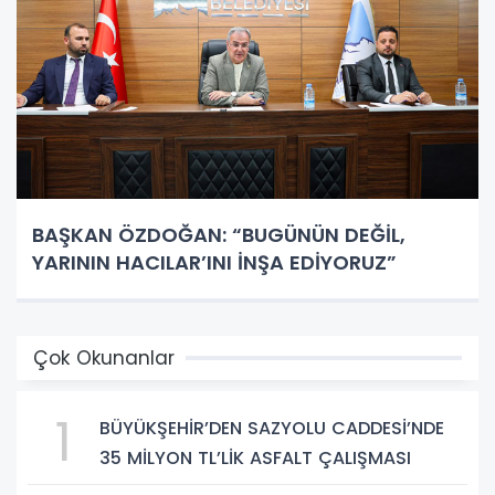
BAŞKAN ÖZDOĞAN: “BUGÜNÜN DEĞİL,
YARININ HACILAR’INI İNŞA EDİYORUZ”
Çok Okunanlar
1
BÜYÜKŞEHİR’DEN SAZYOLU CADDESİ’NDE
35 MİLYON TL’LİK ASFALT ÇALIŞMASI