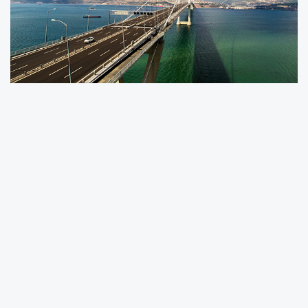
Ulaştırma ve Altyapı Bakanı Abdulkadir
Uraloğlu, Türkiye’nin en önemli ulaşım
projelerinden biri olan Osmangazi
Köprüsü’nün 1 Temmuz 2016 tarihinde trafiğe
açılmasının 9. yıl dönümüne ilişkin açıklamada
bulundu.
Seyahat Süresi 1,5 Saatten 6 Dakikaya İndi