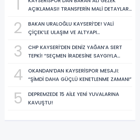
1
KAYSERİSPOR'DAN BARAN ALİ GEZEK
AÇIKLAMASI! TRANSFERİN MALİ DETAYLARI
BELLİ OLDU
2
BAKAN URALOĞLU KAYSERİ’DE! VALİ
ÇİÇEK’LE ULAŞIM VE ALTYAPI
YATIRIMLARINI GÖRÜŞTÜ
3
CHP KAYSERİ’DEN DENİZ YAĞAN’A SERT
TEPKİ! “SEÇMEN İRADESİNE SAYGIYLA
BAĞDAŞMAZ”
4
OKANDAN’DAN KAYSERİSPOR MESAJI:
“ŞİMDİ DAHA GÜÇLÜ KENETLENME ZAMANI”
5
DEPREMZEDE 15 AİLE YENİ YUVALARINA
KAVUŞTU!