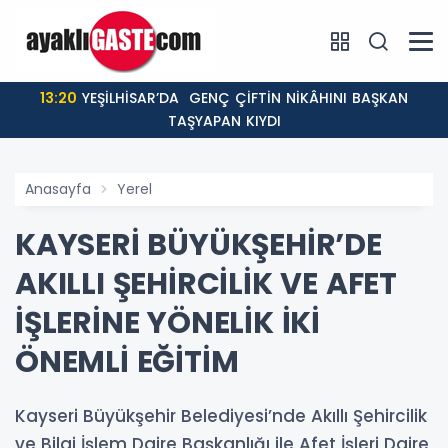
13:20
YEŞİLHİSAR’DA GENÇ ÇİFTİN NİKÂHINI BAŞKAN
TAŞYAPAN KIYDI
Anasayfa
Yerel
KAYSERİ BÜYÜKŞEHİR’DE
AKILLI ŞEHİRCİLİK VE AFET
İŞLERİNE YÖNELİK İKİ
ÖNEMLİ EĞİTİM
Kayseri Büyükşehir Belediyesi’nde Akıllı Şehircilik
ve Bilgi İşlem Daire Başkanlığı ile Afet İşleri Daire