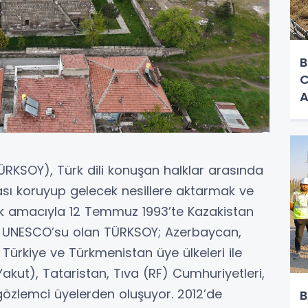
B
C
A
(TÜRKSOY), Türk dili konuşan halklar arasında
rası koruyup gelecek nesillere aktarmak ve
k amacıyla 12 Temmuz 1993’te Kazakistan
ın UNESCO’su olan TÜRKSOY; Azerbaycan,
 Türkiye ve Türkmenistan üye ülkeleri ile
akut), Tataristan, Tıva (RF) Cumhuriyetleri,
özlemci üyelerden oluşuyor. 2012’de
B