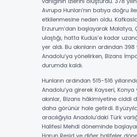
varlığının izlerini oluşturdu. 378 
Avrupa Hunları’nın batıya doğru ile
etkilenmesine neden oldu. Kafkaslar
Erzurum’dan başlayarak Malatya, 
ulaştığı, hatta Kudüs’e kadar uzanan
yer aldı. Bu akınların ardından 398 
Anadolu’ya yönelirken, Bizans İmpa
durumda kaldı.
Hunların ardından 515-516 yıllarınd
Anadolu’ya girerek Kayseri, Konya 
akınlar, Bizans hâkimiyetine ciddi 
daha görünür hale getirdi. 8.yüzyı
aracılığıyla Anadolu’daki Türk varlı
Halifesi Mehdi döneminde başlayan 
Harun Reşid ve diğer halifeler dö