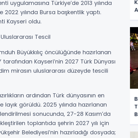
K
nti uygulamasına Türkiye’de 2013 yılında
A
e 2022 yılında Bursa başkentlik yaptı.
ti Kayseri oldu.
 Uluslararası Tescil
emduh Büyükkılıç öncülüğünde hazırlanan
tarafından Kayseri’nin 2027 Türk Dünyası
adim mirasın uluslararası düzeyde tescili
zırlıkların ardından Türk dünyasının en
B
ine layık görüldü. 2025 yılında hazırlanan
T
rlendirilmesi sonucunda, 27-28 Kasım’da
B
M
eştirilen toplantıda şehrin 2027 yılı için
üyükşehir Belediyesi’nin hazırladığı dosyada;