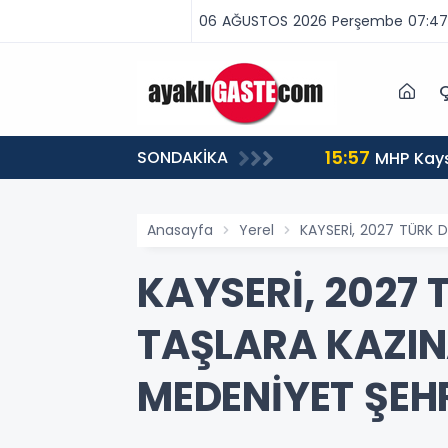
06 AĞUSTOS 2026 Perşembe 07:47
Ç
15:57
SONDAKİKA
tuklandı
MHP Kays
Anasayfa
Yerel
KAYSERİ, 2027 TÜRK D
KAYSERİ, 2027
TAŞLARA KAZINA
MEDENİYET ŞEH