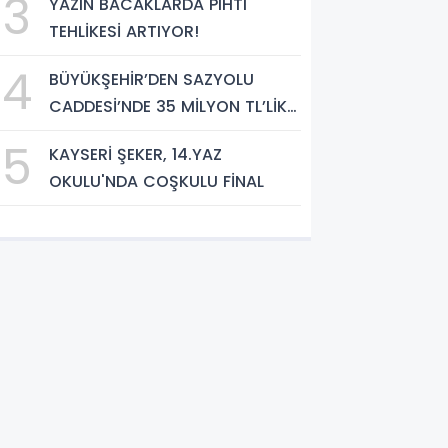
3
YAZIN BACAKLARDA PIHTI
ödedi”
TEHLİKESİ ARTIYOR!
4
BÜYÜKŞEHİR’DEN SAZYOLU
CADDESİ’NDE 35 MİLYON TL’LİK
ASFALT ÇALIŞMASI
5
KAYSERİ ŞEKER, 14.YAZ
OKULU'NDA COŞKULU FİNAL