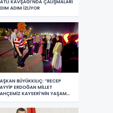
ATLI KAVŞAĞI’NDA ÇALIŞMALARI
DIM ADIM İZLİYOR
AŞKAN BÜYÜKKILIÇ: “RECEP
AYYİP ERDOĞAN MİLLET
AHÇEMİZ KAYSERİ’NİN YAŞAM
ERKEZİ OLDU”