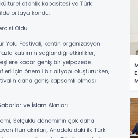
 kültürel etkinlik kapasitesi ve Türk
kilde ortaya kondu.
ercisi Oldu
tür Yolu Festivali, kentin organizasyon
la katılımın sağlandığı etkinlikler,
eşilere kadar geniş bir yelpazede
M
leri için önemli bir altyapı oluştururken,
E
M
tivalin daha geniş kapsamlı olması
T
T
 Sabarlar ve İslam Akınları
önemi, Selçuklu döneminin çok daha
ayan Hun akınları, Anadolu’daki ilk Türk