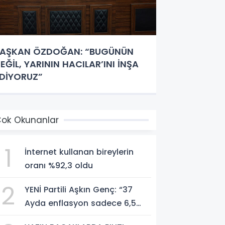
AŞKAN ÖZDOĞAN: “BUGÜNÜN
EĞİL, YARININ HACILAR’INI İNŞA
DİYORUZ”
ok Okunanlar
1
İnternet kullanan bireylerin
oranı %92,3 oldu
2
YENİ Partili Aşkın Genç: “37
Ayda enflasyon sadece 6,5
puan düştü, bedelini millet