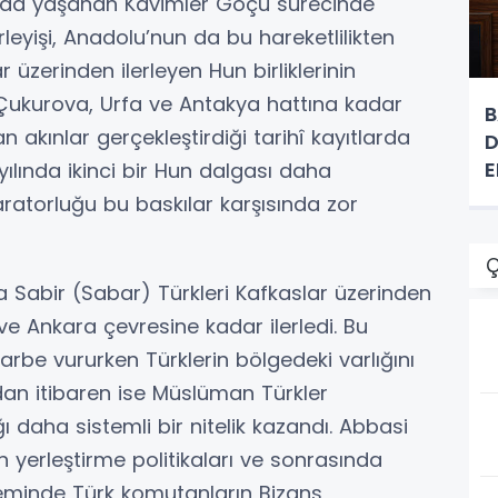
yılında yaşanan Kavimler Göçü sürecinde
rleyişi, Anadolu’nun da bu hareketlilikten
 üzerinden ilerleyen Hun birliklerinin
Çukurova, Urfa ve Antakya hattına kadar
B
 akınlar gerçekleştirdiği tarihî kayıtlarda
D
E
yılında ikinci bir Hun dalgası daha
ratorluğu bu baskılar karşısında zor
Ç
a Sabir (Sabar) Türkleri Kafkaslar üzerinden
ve Ankara çevresine kadar ilerledi. Bu
darbe vururken Türklerin bölgedeki varlığını
ldan itibaren ise Müslüman Türkler
ğı daha sistemli bir nitelik kazandı. Abbasi
yerleştirme politikaları ve sonrasında
neminde Türk komutanların Bizans