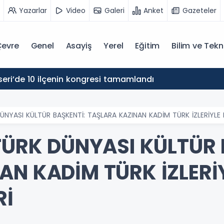
Yazarlar
Video
Galeri
Anket
Gazeteler
evre
Genel
Asayiş
Yerel
Eğitim
Bilim ve Tekn
eri’de 10 ilçenin kongresi tamamlandı
ÜNYASI KÜLTÜR BAŞKENTİ: TAŞLARA KAZINAN KADİM TÜRK İZLERİYLE 
 TÜRK DÜNYASI KÜLTÜR 
N KADİM TÜRK İZLERİY
Rİ