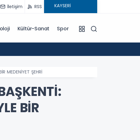
İletişim
RSS
oloji
Kültür-Sanat
Spor
15:29
MHP Ta
BİR MEDENİYET ŞEHRİ
BAŞKENTİ:
LE BİR