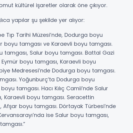
mut kültürel işaretler olarak öne çıkıyor.
ca yapılar şu şekilde yer alıyor:
be Tıp Tarihi Müzesi’nde, Dodurga boyu
ar boyu tamgası ve Karaevli boyu tamgası.
 tamgası, Salur boyu tamgası. Battal Gazi
 Eymür boyu tamgası, Karaevli boyu
biye Medresesi’nde Dodurga boyu tamgası.
mgası. Yoğunburç’ta Dodurga boyu
boyu tamgası. Hacı Kılıç Camii’nde Salur
 Karaevli boyu tamgası. Seracettin
, Afşar boyu tamgası. Dörtayak Türbesi’nde
ervansarayı’nda ise Salur boyu tamgası,
tamgası.”