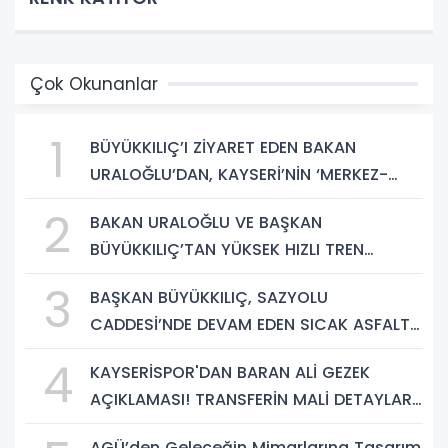
Çok Okunanlar
1
BÜYÜKKILIÇ’I ZİYARET EDEN BAKAN
URALOĞLU’DAN, KAYSERİ’NİN ‘MERKEZ-
YEREL YÖNETİM UYUMU’NA VURGU
2
BAKAN URALOĞLU VE BAŞKAN
BÜYÜKKILIÇ’TAN YÜKSEK HIZLI TREN
PROJESİNDE İNCELEME
3
BAŞKAN BÜYÜKKILIÇ, SAZYOLU
CADDESİ’NDE DEVAM EDEN SICAK ASFALT
ÇALIŞMALARINI İNCELEDİ
4
KAYSERİSPOR'DAN BARAN ALİ GEZEK
AÇIKLAMASI! TRANSFERİN MALİ DETAYLARI
BELLİ OLDU
AGÜ’den Geleceğin Mimarlarına Tasarım