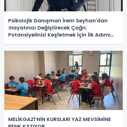
Psikolojik Danışman İrem Seyhan'dan
:Hayatınızı Değiştirecek Çağrı:
Potansiyelinizi Keşfetmek İçin İlk Adımı
Atın!
MELİKGAZİ’NİN KURSLARI YAZ MEVSİMİNE
RENK KATIYOR