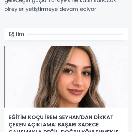
geleceğin güçlü Türkiye'sine katkı sunacak
bireyler yetiştirmeye devam ediyor.
Eğitim
EĞİTİM KOÇU İREM SEYHAN'DAN DİKKAT
ÇEKEN AÇIKLAMA: BAŞARI SADECE
ÇALIŞMAKLA DEĞİL, DOĞRU YÖNLENMEKLE