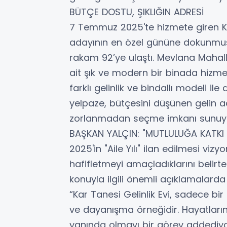
BÜTÇE DOSTU, ŞIKLIĞIN ADRESİ
7 Temmuz 2025'te hizmete giren Kar
adayının en özel gününe dokunmuştu
rakam 92’ye ulaştı. Mevlana Mahal
ait şık ve modern bir binada hizmet
farklı gelinlik ve bindallı modeli i
yelpaze, bütçesini düşünen gelin ad
zorlanmadan seçme imkanı sunuy
BAŞKAN YALÇIN: "MUTLULUĞA KATKI
2025'in "Aile Yılı" ilan edilmesi viz
hafifletmeyi amaçladıklarını belirt
konuyla ilgili önemli açıklamalarda
“Kar Tanesi Gelinlik Evi, sadece bir
ve dayanışma örneğidir. Hayatların
yanında olmayı bir görev addediyor