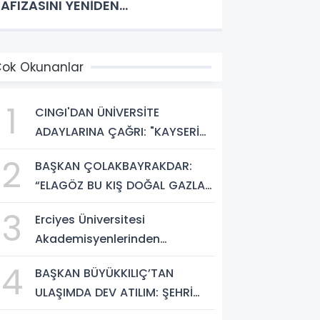
FIZASINI YENİDEN
ANLANDIRIYORUZ”
ok Okunanlar
1
CINGI'DAN ÜNİVERSİTE
ADAYLARINA ÇAĞRI: "KAYSERİ
HEM HARİKA BİR ÜNİVERSİTE
2
BAŞKAN ÇOLAKBAYRAKDAR:
HAYATI HEM DE PARLAK BİR
“ELAGÖZ BU KIŞ DOĞAL GAZLA
GELECEK SUNUYOR"
BULUŞUYOR, KIRSALDA BÜYÜK
3
Erciyes Üniversitesi
DÖNÜŞÜM BAŞLIYOR!”
Akademisyenlerinden
Türkiye'de Bir İlk: DEHB ve
4
BAŞKAN BÜYÜKKILIÇ’TAN
Disleksi Değerlendirmesinde
ULAŞIMDA DEV ATILIM: ŞEHRİ
Yapay Zekâ Dönemi
ŞANTİYEYE ÇEVİRDİ