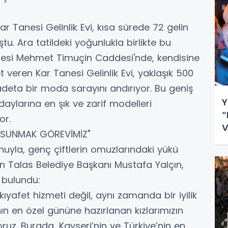
 Tanesi Gelinlik Evi, kısa sürede 72 gelin
. Ara tatildeki yoğunlukla birlikte bu
lesi Mehmet Timuçin Caddesi'nde, kendisine
 veren Kar Tanesi Gelinlik Evi, yaklaşık 500
le adeta bir moda sarayını andırıyor. Bu geniş
Y
aylarına en şık ve zarif modelleri
“
or.
V
 SUNMAK GÖREVİMİZ"
yonuyla, genç çiftlerin omuzlarındaki yükü
en Talas Belediye Başkanı Mustafa Yalçın,
 bulundu:
 kıyafet hizmeti değil, aynı zamanda bir iyilik
ın en özel gününe hazırlanan kızlarımızın
uz. Burada, Kayseri’nin ve Türkiye’nin en