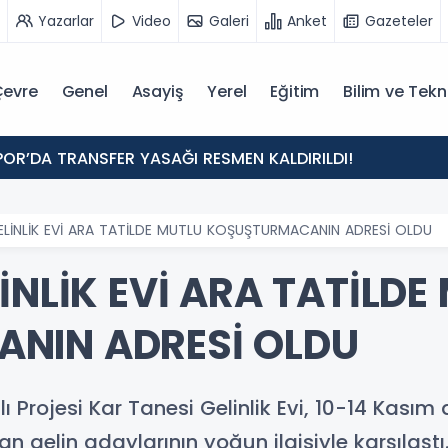
Yazarlar
Video
Galeri
Anket
Gazeteler
evre
Genel
Asayiş
Yerel
Eğitim
Bilim ve Tekn
POR’DA TRANSFER YASAĞI RESMEN KALDIRILDI!
ELİNLİK EVİ ARA TATİLDE MUTLU KOŞUŞTURMACANIN ADRESİ OLDU
İNLİK EVİ ARA TATİLDE
NIN ADRESİ OLDU
ı Projesi Kar Tanesi Gelinlik Evi, 10-14 Kasım 
n gelin adaylarının yoğun ilgisiyle karşılaştı