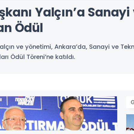
şkanı Yalçın’a Sanayi 
an Ödül
lçın ve yönetimi, Ankara’da, Sanayi ve Tekn
ları Ödül Töreni’ne katıldı.
G