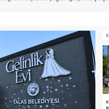
K
K
B