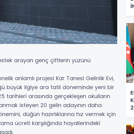
İ
tek arayan genç çiftlerin yüzünü
nelik anlamlı projesi Kar Tanesi Gelinlik Evi,
 büyük ilgiye ara tatil döneminde yeni bir
E
25 tarihleri arasında gerçekleşen okulların
K
alanmak isteyen 20 gelin adayının daha
2
önemini, düğün hazırlıklarına hız vermek için
ralama ücreti karşılığında hayallerindeki
şadı.