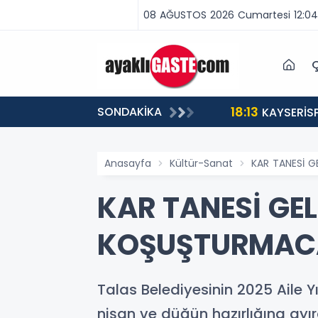
08 AĞUSTOS 2026 Cumartesi 12:04
Ç
18:13
SONDAKİKA
ABA VAR, MÜCADELE VAR!”
KAYSERİS
Anasayfa
Kültür-Sanat
KAR TANESİ G
KAR TANESİ GEL
KOŞUŞTURMACA
Talas Belediyesinin 2025 Aile Yıl
nişan ve düğün hazırlığına ayıra