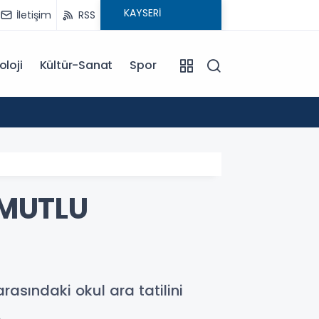
İletişim
RSS
oloji
Kültür-Sanat
Spor
18:00
EĞİTİM KOÇU İREM SEYHAN'DAN DİKKAT ÇEKEN AÇIKLAMA: BAŞARI SADECE ÇALIŞMAKLA DEĞİL, DOĞRU
YÖNLENMEKLE
 MUTLU
arasındaki okul ara tatilini
.