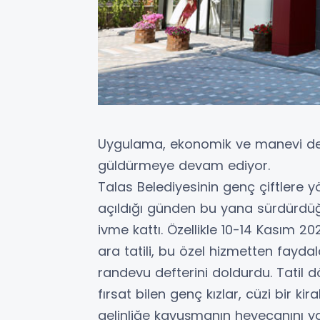
Uygulama, ekonomik ve manevi des
güldürmeye devam ediyor.
Talas Belediyesinin genç çiftlere yö
açıldığı günden bu yana sürdürdüğü
ivme kattı. Özellikle 10-14 Kasım 20
ara tatili, bu özel hizmetten fayd
randevu defterini doldurdu. Tatil d
fırsat bilen genç kızlar, cüzi bir ki
gelinliğe kavuşmanın heyecanını ya