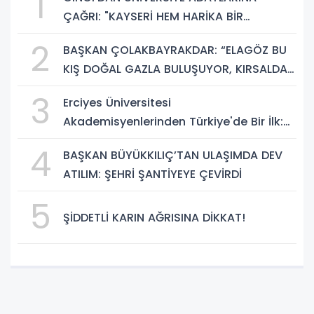
1
ÇAĞRI: "KAYSERİ HEM HARİKA BİR
ÜNİVERSİTE HAYATI HEM DE PARLAK BİR
2
BAŞKAN ÇOLAKBAYRAKDAR: “ELAGÖZ BU
GELECEK SUNUYOR"
KIŞ DOĞAL GAZLA BULUŞUYOR, KIRSALDA
BÜYÜK DÖNÜŞÜM BAŞLIYOR!”
3
Erciyes Üniversitesi
Akademisyenlerinden Türkiye'de Bir İlk:
DEHB ve Disleksi Değerlendirmesinde
4
BAŞKAN BÜYÜKKILIÇ’TAN ULAŞIMDA DEV
Yapay Zekâ Dönemi
ATILIM: ŞEHRİ ŞANTİYEYE ÇEVİRDİ
5
ŞİDDETLİ KARIN AĞRISINA DİKKAT!