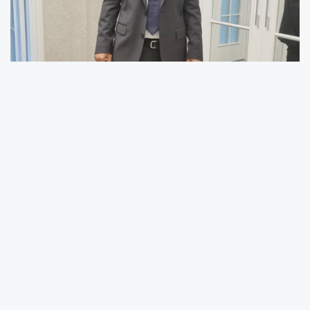
İŞ İNSANI YAKUP ALEMDAR'DAN 1 MAYIS MESAJI
Avrupa Kayserili İşverenler Birliği Yönetim
Kurulu üyesi ve iş insanı Yakup Alemdar 1
Mayıs Emek ve Dayanışma Günü dolayısıyla
bir mesaj yayımladı.
Avrupa Kayserili İşverenler Birliği Yönetim
Kurulu üyesi iş insanı Yakup Alemdar 1 Mayıs
nedeniyle yayınladığı mesaıjında ülkenin
gelişmesinde ve kalkınmasında işçilerin büyük