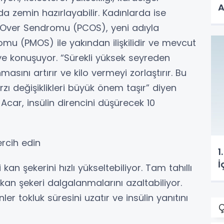
A
a zemin hazırlayabilir. Kadınlarda ise
tik Over Sendromu (PCOS), yeni adıyla
mu (PMOS) ile yakından ilişkilidir ve mevcut
diye konuşuyor. “Sürekli yüksek seyreden
sını artırır ve kilo vermeyi zorlaştırır. Bu
 değişiklikleri büyük önem taşır” diyen
ar, insülin direncini düşürecek 10
ercih edin
1
İ
an şekerini hızlı yükseltebiliyor. Tam tahıllı
 kan şekeri dalgalanmalarını azaltabiliyor.
er tokluk süresini uzatır ve insülin yanıtını
Ç