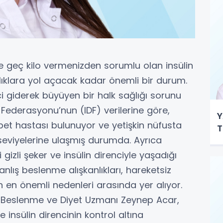
 geç kilo vermenizden sorumlu olan insülin
lıklara yol açacak kadar önemli bir durum.
ci giderek büyüyen bir halk sağlığı sorunu
t Federasyonu’nun (IDF) verilerine göre,
Y
abet hastası bulunuyor ve yetişkin nüfusta
T
 seviyelerine ulaşmış durumda. Ayrıca
 gizli şeker ve insülin direnciyle yaşadığı
lış beslenme alışkanlıkları, hareketsiz
n en önemli nedenleri arasında yer alıyor.
 Beslenme ve Diyet Uzmanı Zeynep Acar,
insülin direncinin kontrol altına