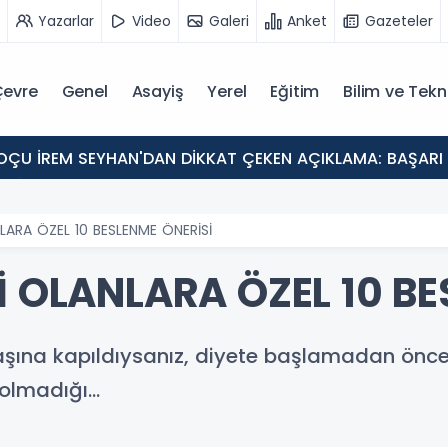
Yazarlar
Video
Galeri
Anket
Gazeteler
evre
Genel
Asayiş
Yerel
Eğitim
Bilim ve Tekn
ELİYOR!
NLARA ÖZEL 10 BESLENME ÖNERİSİ
İ OLANLARA ÖZEL 10 B
elaşına kapıldıysanız, diyete başlamadan önc
p olmadığı…