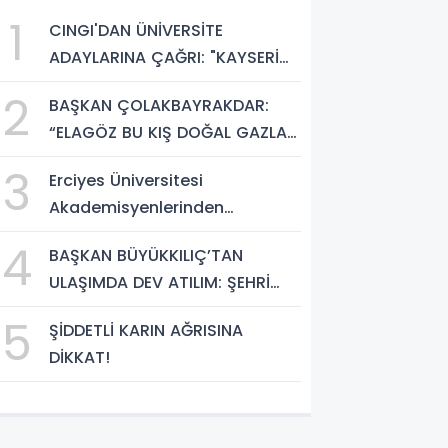
1
CINGI'DAN ÜNİVERSİTE
ADAYLARINA ÇAĞRI: "KAYSERİ
HEM HARİKA BİR ÜNİVERSİTE
2
BAŞKAN ÇOLAKBAYRAKDAR:
HAYATI HEM DE PARLAK BİR
“ELAGÖZ BU KIŞ DOĞAL GAZLA
GELECEK SUNUYOR"
BULUŞUYOR, KIRSALDA BÜYÜK
3
Erciyes Üniversitesi
DÖNÜŞÜM BAŞLIYOR!”
Akademisyenlerinden
Türkiye'de Bir İlk: DEHB ve
4
BAŞKAN BÜYÜKKILIÇ’TAN
Disleksi Değerlendirmesinde
ULAŞIMDA DEV ATILIM: ŞEHRİ
Yapay Zekâ Dönemi
ŞANTİYEYE ÇEVİRDİ
5
ŞİDDETLİ KARIN AĞRISINA
DİKKAT!