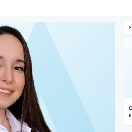
S
G
S