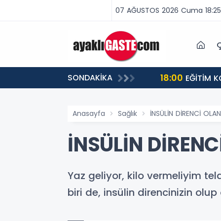
07 AĞUSTOS 2026 Cuma 18:25
Ç
18:00
SONDAKİKA
EĞİTİM KOÇU İREM SEYHAN'DAN DİKKAT ÇEKEN AÇIKLAMA: BAŞARI SADECE ÇALIŞMAKLA DEĞİL, DOĞRU
YÖNLENMEKLE G
Anasayfa
Sağlık
İNSÜLİN DİRENCİ OLA
İNSÜLİN DİRENC
Yaz geliyor, kilo vermeliyim t
biri de, insülin direncinizin olu