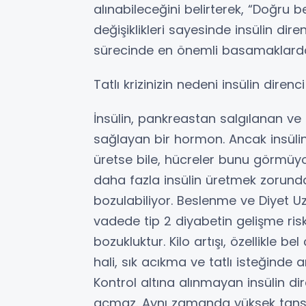
alınabileceğini belirterek, “Doğru 
değişiklikleri sayesinde insülin d
sürecinde en önemli basamaklardan
Tatlı krizinizin nedeni insülin direnci
İnsülin, pankreastan salgılanan ve
sağlayan bir hormon. Ancak insülin 
üretse bile, hücreler bunu görmü
daha fazla insülin üretmek zorund
bozulabiliyor. Beslenme ve Diyet U
vadede tip 2 diyabetin gelişme risk
bozukluktur. Kilo artışı, özellikle
hali, sık acıkma ve tatlı isteğinde ar
Kontrol altına alınmayan insülin di
açmaz. Aynı zamanda yüksek tansiyo