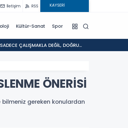
İletişim
RSS
oloji
Kültür-Sanat
Spor
17:45
Kayser
ESLENME ÖNERİSİ
e bilmeniz gereken konulardan