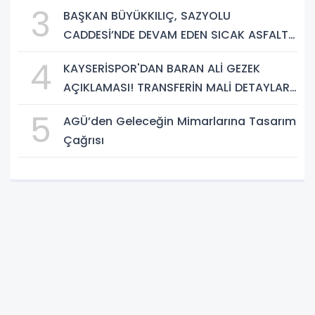
PROJESİNDE İNCELEME
3
BAŞKAN BÜYÜKKILIÇ, SAZYOLU
CADDESİ’NDE DEVAM EDEN SICAK ASFALT
ÇALIŞMALARINI İNCELEDİ
4
KAYSERİSPOR'DAN BARAN ALİ GEZEK
AÇIKLAMASI! TRANSFERİN MALİ DETAYLARI
BELLİ OLDU
5
AGÜ’den Geleceğin Mimarlarına Tasarım
Çağrısı