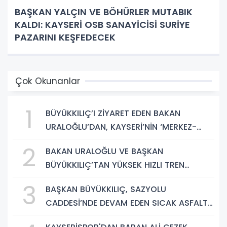
BAŞKAN YALÇIN VE BÖHÜRLER MUTABIK
KALDI: KAYSERİ OSB SANAYİCİSİ SURİYE
PAZARINI KEŞFEDECEK
Çok Okunanlar
1
BÜYÜKKILIÇ’I ZİYARET EDEN BAKAN
URALOĞLU’DAN, KAYSERİ’NİN ‘MERKEZ-
YEREL YÖNETİM UYUMU’NA VURGU
2
BAKAN URALOĞLU VE BAŞKAN
BÜYÜKKILIÇ’TAN YÜKSEK HIZLI TREN
PROJESİNDE İNCELEME
3
BAŞKAN BÜYÜKKILIÇ, SAZYOLU
CADDESİ’NDE DEVAM EDEN SICAK ASFALT
ÇALIŞMALARINI İNCELEDİ