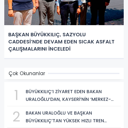
BAŞKAN BÜYÜKKILIÇ, SAZYOLU
CADDESİ’NDE DEVAM EDEN SICAK ASFALT
ÇALIŞMALARINI İNCELEDİ
Çok Okunanlar
1
BÜYÜKKILIÇ’I ZİYARET EDEN BAKAN
URALOĞLU’DAN, KAYSERİ’NİN ‘MERKEZ-
YEREL YÖNETİM UYUMU’NA VURGU
2
BAKAN URALOĞLU VE BAŞKAN
BÜYÜKKILIÇ’TAN YÜKSEK HIZLI TREN