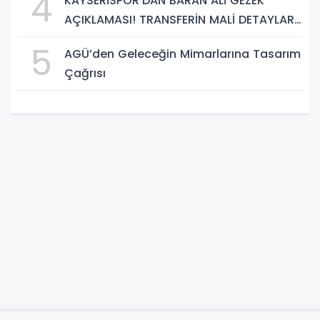
4
KAYSERİSPOR'DAN BARAN ALİ GEZEK
AÇIKLAMASI! TRANSFERİN MALİ DETAYLARI
BELLİ OLDU
5
AGÜ’den Geleceğin Mimarlarına Tasarım
Çağrısı