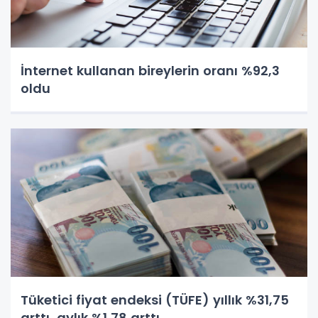
İnternet kullanan bireylerin oranı %92,3
oldu
Tüketici fiyat endeksi (TÜFE) yıllık %31,75
arttı, aylık %1,78 arttı