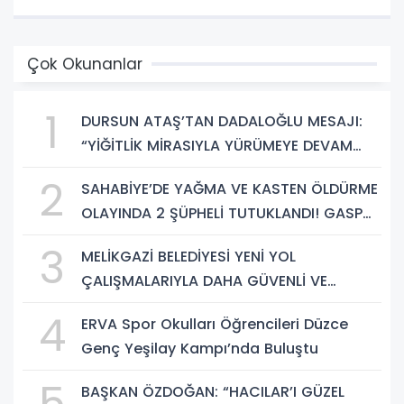
Çok Okunanlar
1
DURSUN ATAŞ’TAN DADALOĞLU MESAJI:
“YİĞİTLİK MİRASIYLA YÜRÜMEYE DEVAM
EDECEĞİZ”
2
SAHABİYE’DE YAĞMA VE KASTEN ÖLDÜRME
OLAYINDA 2 ŞÜPHELİ TUTUKLANDI! GASP
EDİLEN TELEFON VE SUÇ ALETİ BIÇAK ELE
3
MELİKGAZİ BELEDİYESİ YENİ YOL
GEÇİRİLDİ
ÇALIŞMALARIYLA DAHA GÜVENLİ VE
KONFORLU ULAŞIM SAĞLIYOR
4
ERVA Spor Okulları Öğrencileri Düzce
Genç Yeşilay Kampı’nda Buluştu
5
BAŞKAN ÖZDOĞAN: “HACILAR’I GÜZEL