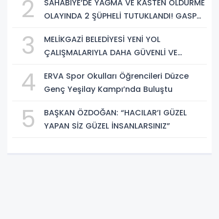
2
SAHABİYE’DE YAĞMA VE KASTEN ÖLDÜRME
OLAYINDA 2 ŞÜPHELİ TUTUKLANDI! GASP
EDİLEN TELEFON VE SUÇ ALETİ BIÇAK ELE
3
MELİKGAZİ BELEDİYESİ YENİ YOL
GEÇİRİLDİ
ÇALIŞMALARIYLA DAHA GÜVENLİ VE
KONFORLU ULAŞIM SAĞLIYOR
4
ERVA Spor Okulları Öğrencileri Düzce
Genç Yeşilay Kampı’nda Buluştu
5
BAŞKAN ÖZDOĞAN: “HACILAR’I GÜZEL
YAPAN SİZ GÜZEL İNSANLARSINIZ”