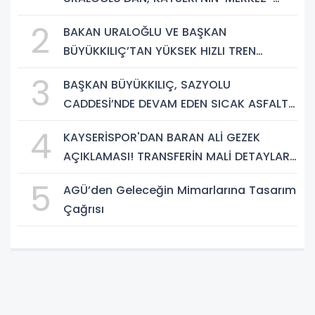
YEREL YÖNETİM UYUMU’NA VURGU
2
BAKAN URALOĞLU VE BAŞKAN
BÜYÜKKILIÇ’TAN YÜKSEK HIZLI TREN
PROJESİNDE İNCELEME
3
BAŞKAN BÜYÜKKILIÇ, SAZYOLU
CADDESİ’NDE DEVAM EDEN SICAK ASFALT
ÇALIŞMALARINI İNCELEDİ
4
KAYSERİSPOR'DAN BARAN ALİ GEZEK
AÇIKLAMASI! TRANSFERİN MALİ DETAYLARI
BELLİ OLDU
5
AGÜ’den Geleceğin Mimarlarına Tasarım
Çağrısı