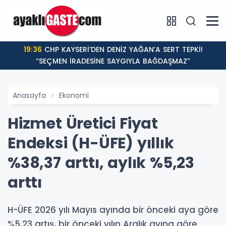
19:36
CHP KAYSERİ’DEN DENİZ YAĞAN’A SERT TEPKİ!
“SEÇMEN İRADESİNE SAYGIYLA BAĞDAŞMAZ”
Anasayfa
Ekonomi
Hizmet Üretici Fiyat
Endeksi (H-ÜFE) yıllık
%38,37 arttı, aylık %5,23
arttı
H-ÜFE 2026 yılı Mayıs ayında bir önceki aya göre
%5,23 artış, bir önceki yılın Aralık ayına göre