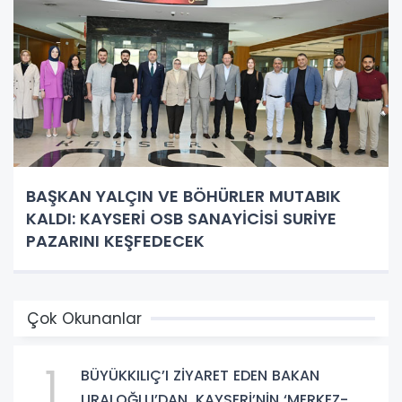
BAŞKAN YALÇIN VE BÖHÜRLER MUTABIK
KALDI: KAYSERİ OSB SANAYİCİSİ SURİYE
PAZARINI KEŞFEDECEK
Çok Okunanlar
1
BÜYÜKKILIÇ’I ZİYARET EDEN BAKAN
URALOĞLU’DAN, KAYSERİ’NİN ‘MERKEZ-