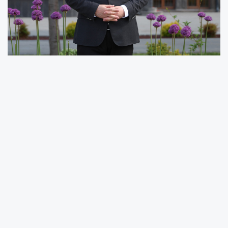
İlçenin kültür ve sanat merkezi olan Sanat
Melikgazi’de düzenlenecek olan kurs, hafta içi
her gün olmak üzere toplam 2 ay sürecek
yoğunlaştırılmış bir eğitim programı sunuyor.
Sınav öncesi eksiklerini tamamlamak ve
yeteneklerini profesyonel eğitmenler eşliğinde
geliştirmek isteyen sanatseverler için son
başvuru tarihi 3 Temmuz Cuma.
Kontenjan sınırlı, ücretli kurslara katılım
sağlamak için kursiyerler, 0352 252 13 00