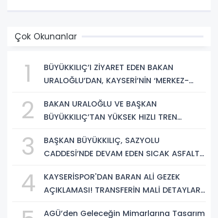
Çok Okunanlar
1
BÜYÜKKILIÇ’I ZİYARET EDEN BAKAN
URALOĞLU’DAN, KAYSERİ’NİN ‘MERKEZ-
YEREL YÖNETİM UYUMU’NA VURGU
2
BAKAN URALOĞLU VE BAŞKAN
BÜYÜKKILIÇ’TAN YÜKSEK HIZLI TREN
PROJESİNDE İNCELEME
3
BAŞKAN BÜYÜKKILIÇ, SAZYOLU
CADDESİ’NDE DEVAM EDEN SICAK ASFALT
ÇALIŞMALARINI İNCELEDİ
4
KAYSERİSPOR'DAN BARAN ALİ GEZEK
AÇIKLAMASI! TRANSFERİN MALİ DETAYLARI
BELLİ OLDU
AGÜ’den Geleceğin Mimarlarına Tasarım