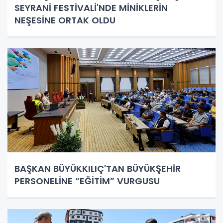
SEYRANİ FESTİVALİ'NDE MİNİKLERİN
NEŞESİNE ORTAK OLDU
BAŞKAN BÜYÜKKILIÇ'TAN BÜYÜKŞEHİR
PERSONELİNE “EĞİTİM” VURGUSU