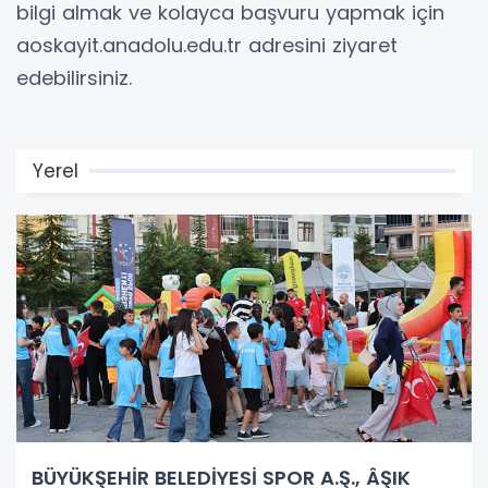
bilgi almak ve kolayca başvuru yapmak için
aoskayit.anadolu.edu.tr adresini ziyaret
edebilirsiniz.
Yerel
BÜYÜKŞEHİR BELEDİYESİ SPOR A.Ş., ÂŞIK