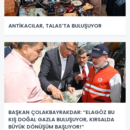
ANTİKACILAR, TALAS’TA BULUŞUYOR
BAŞKAN ÇOLAKBAYRAKDAR: “ELAGÖZ BU
KIŞ DOĞAL GAZLA BULUŞUYOR, KIRSALDA
BÜYÜK DÖNÜŞÜM BAŞLIYOR!”