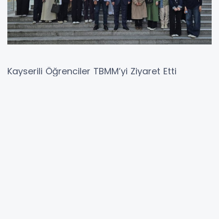
Kayserili Öğrenciler TBMM’yi Ziyaret Etti
AK Parti Kayseri Milletvekili Bayar Özsoy, AK
Parti Kayseri Milletvekili Ayşe Böhürler ile
birlikte, İpek Hoca Hasan Türkmenoğlu Kız
Anadolu İmam Hatip Lisesi öğrencilerini,
öğretmenlerini ve Yahyalı TÜGVA teşkilatını
Türkiye Büyük Millet Meclisi’nde ağırladı.
Gerçekleşen ziyarette öğrenciler, Türkiye'nin
yasama faaliyetlerinin yürütüldüğü Türkiye