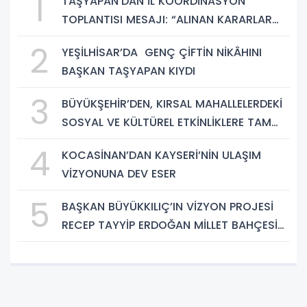
1
TAŞYAPAN’DAN İL KOORDİNASYON
TOPLANTISI MESAJI: “ALINAN KARARLAR
HAYIRLI OLSUN”
2
YEŞİLHİSAR’DA GENÇ ÇİFTİN NİKÂHINI
BAŞKAN TAŞYAPAN KIYDI
3
BÜYÜKŞEHİR’DEN, KIRSAL MAHALLELERDEKİ
SOSYAL VE KÜLTÜREL ETKİNLİKLERE TAM
DESTEK
4
KOCASİNAN’DAN KAYSERİ’NİN ULAŞIM
VİZYONUNA DEV ESER
5
BAŞKAN BÜYÜKKILIÇ’IN VİZYON PROJESİ
RECEP TAYYİP ERDOĞAN MİLLET BAHÇESİ
BÜYÜMEYE DEVAM EDİYOR