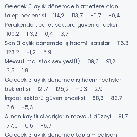
Gelecek 3 aylık dönemde hizmetlere olan
talep beklentisi 114,2 113,7 -0,7 -0,4
Perakende ticaret sektörü güven endeksi
109,2 113,2 0,4 3,7
Son 3 aylık dönemde iş hacmi-satışlar 116,3
123,2 -1,2 5,9
Mevcut mal stok seviyesi(1) 89,6 91,2
3,5 1,8
Gelecek 3 aylık dönemde iş hacmi-satışlar
beklentisi 121,7 125,2 -0,3 2,9
İnşaat sektörü güven endeksi 88,3 83,7
3,6 -5,3
Alınan kayıtlı siparişlerin mevcut düzeyi 81,7
77,0 0,6 -5,7
Gelecek 3 aylık dönemde toplam çalışan