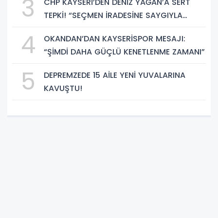
3
CHP KAYSERİ’DEN DENİZ YAĞAN’A SERT
TEPKİ! “SEÇMEN İRADESİNE SAYGIYLA
BAĞDAŞMAZ”
4
OKANDAN’DAN KAYSERİSPOR MESAJI:
“ŞİMDİ DAHA GÜÇLÜ KENETLENME ZAMANI”
5
DEPREMZEDE 15 AİLE YENİ YUVALARINA
KAVUŞTU!