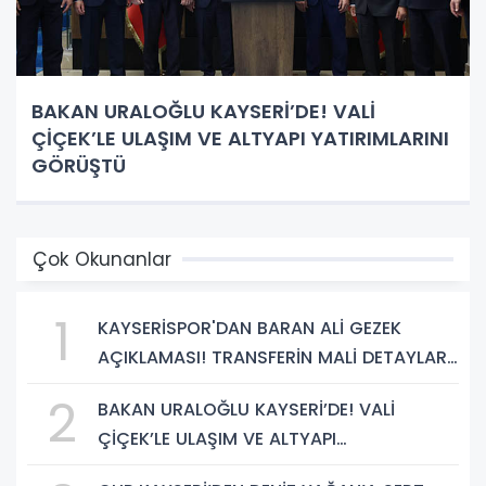
BAKAN URALOĞLU KAYSERİ’DE! VALİ
ÇİÇEK’LE ULAŞIM VE ALTYAPI YATIRIMLARINI
GÖRÜŞTÜ
Çok Okunanlar
1
KAYSERİSPOR'DAN BARAN ALİ GEZEK
AÇIKLAMASI! TRANSFERİN MALİ DETAYLARI
BELLİ OLDU
2
BAKAN URALOĞLU KAYSERİ’DE! VALİ
ÇİÇEK’LE ULAŞIM VE ALTYAPI
YATIRIMLARINI GÖRÜŞTÜ