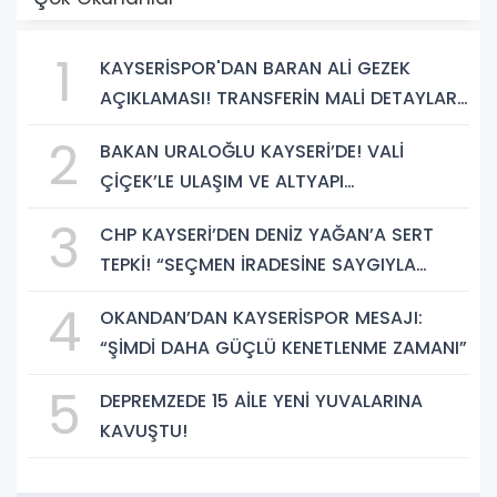
1
KAYSERİSPOR'DAN BARAN ALİ GEZEK
AÇIKLAMASI! TRANSFERİN MALİ DETAYLARI
BELLİ OLDU
2
BAKAN URALOĞLU KAYSERİ’DE! VALİ
ÇİÇEK’LE ULAŞIM VE ALTYAPI
YATIRIMLARINI GÖRÜŞTÜ
3
CHP KAYSERİ’DEN DENİZ YAĞAN’A SERT
TEPKİ! “SEÇMEN İRADESİNE SAYGIYLA
BAĞDAŞMAZ”
4
OKANDAN’DAN KAYSERİSPOR MESAJI:
“ŞİMDİ DAHA GÜÇLÜ KENETLENME ZAMANI”
5
DEPREMZEDE 15 AİLE YENİ YUVALARINA
KAVUŞTU!