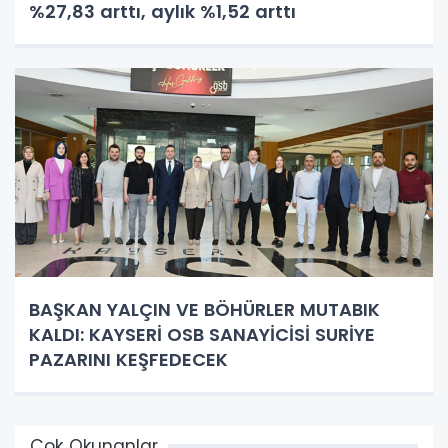
%27,83 arttı, aylık %1,52 arttı
BAŞKAN YALÇIN VE BÖHÜRLER MUTABIK
KALDI: KAYSERİ OSB SANAYİCİSİ SURİYE
PAZARINI KEŞFEDECEK
Çok Okunanlar