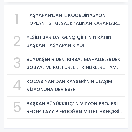
1
TAŞYAPAN’DAN İL KOORDİNASYON
TOPLANTISI MESAJI: “ALINAN KARARLAR
HAYIRLI OLSUN”
2
YEŞİLHİSAR’DA GENÇ ÇİFTİN NİKÂHINI
BAŞKAN TAŞYAPAN KIYDI
3
BÜYÜKŞEHİR’DEN, KIRSAL MAHALLELERDEKİ
SOSYAL VE KÜLTÜREL ETKİNLİKLERE TAM
DESTEK
4
KOCASİNAN’DAN KAYSERİ’NİN ULAŞIM
VİZYONUNA DEV ESER
5
BAŞKAN BÜYÜKKILIÇ’IN VİZYON PROJESİ
RECEP TAYYİP ERDOĞAN MİLLET BAHÇESİ
BÜYÜMEYE DEVAM EDİYOR