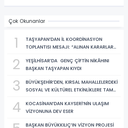
Çok Okunanlar
1
TAŞYAPAN’DAN İL KOORDİNASYON
TOPLANTISI MESAJI: “ALINAN KARARLAR
HAYIRLI OLSUN”
2
YEŞİLHİSAR’DA GENÇ ÇİFTİN NİKÂHINI
BAŞKAN TAŞYAPAN KIYDI
3
BÜYÜKŞEHİR’DEN, KIRSAL MAHALLELERDEKİ
SOSYAL VE KÜLTÜREL ETKİNLİKLERE TAM
DESTEK
4
KOCASİNAN’DAN KAYSERİ’NİN ULAŞIM
VİZYONUNA DEV ESER
BAŞKAN BÜYÜKKILIÇ’IN VİZYON PROJESİ