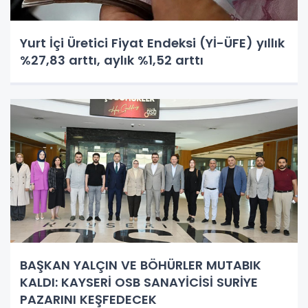
Yurt İçi Üretici Fiyat Endeksi (Yİ-ÜFE) yıllık
%27,83 arttı, aylık %1,52 arttı
BAŞKAN YALÇIN VE BÖHÜRLER MUTABIK
KALDI: KAYSERİ OSB SANAYİCİSİ SURİYE
PAZARINI KEŞFEDECEK