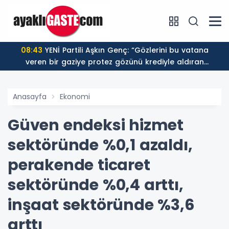
08:43
YENİ Partili Aşkın Genç: “Gözlerini bu vatana
veren bir gaziye protez gözünü krediyle aldıran
düzenin adı sosyal devlet olamaz”
Anasayfa
Ekonomi
Güven endeksi hizmet
sektöründe %0,1 azaldı,
perakende ticaret
sektöründe %0,4 arttı,
inşaat sektöründe %3,6
arttı