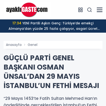
17:34
YENİ Partili Aşkın Genç: Türkiye’de emekçi
Almanya’dan yüzde 25 fazla çalışıyor, asgari ücret
ayın 18 gününe yetiyor
Anasayfa
Genel
GÜÇLÜ PARTİ GENEL
BAŞKANI OSMAN
ÜNSAL’DAN 29 MAYIS
İSTANBUL’UN FETHİ MESAJI
“29 Mayıs 1453’te Fatih Sultan Mehmed Han’ın
önderliğinde gerçekleştirilen İstanbul’un Fethi,