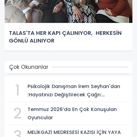
TALAS'TA HER KAPI ÇALINIYOR, HERKESİN
GÖNLÜ ALINIYOR
Çok Okunanlar
1
Psikolojik Danışman İrem Seyhan'dan
:Hayatınızı Değiştirecek Çağrı:
Potansiyelinizi Keşfetmek İçin İlk Adımı
2
Temmuz 2026’da En Çok Konuşulan
Atın!
Oyuncular
3
MELİKGAZİ MEDRESESİ KAZISI İÇİN YAYA