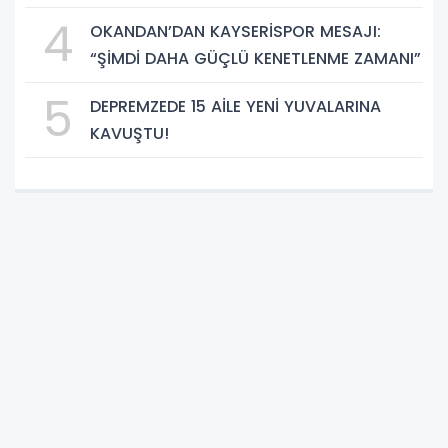
BAĞDAŞMAZ”
4
OKANDAN’DAN KAYSERİSPOR MESAJI:
“ŞİMDİ DAHA GÜÇLÜ KENETLENME ZAMANI”
5
DEPREMZEDE 15 AİLE YENİ YUVALARINA
KAVUŞTU!