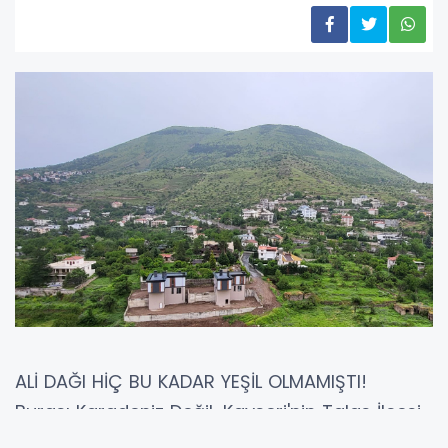
ALİ DAĞI HİÇ BU KADAR YEŞİL OLMAMIŞTI!
Burası Karadeniz Değil, Kayseri'nin Talas İlçesi