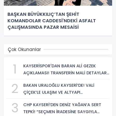
BAŞKAN BÜYÜKKILIÇ’TAN ŞEHİT
KOMANDOLAR CADDESİ'NDEKİ ASFALT
ÇALIŞMASINDA PAZAR MESAİSİ
Çok Okunanlar
1
KAYSERİSPOR'DAN BARAN ALİ GEZEK
AÇIKLAMASI! TRANSFERİN MALİ DETAYLARI
BELLİ OLDU
2
BAKAN URALOĞLU KAYSERİ’DE! VALİ
ÇİÇEK’LE ULAŞIM VE ALTYAPI
YATIRIMLARINI GÖRÜŞTÜ
3
CHP KAYSERİ’DEN DENİZ YAĞAN’A SERT
TEPKİ! “SEÇMEN İRADESİNE SAYGIYLA