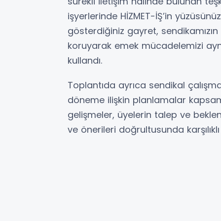
sürekli iletişim hâlinde bulunan teşk
işyerlerinde HİZMET-İŞ’in yüzüsünü
gösterdiğiniz gayret, sendikamızın
koruyarak emek mücadelemizi aynı ka
kullandı.
Toplantıda ayrıca sendikal çalışma
döneme ilişkin planlamalar kapsamlı
gelişmeler, üyelerin talep ve beklent
ve önerileri doğrultusunda karşılıklı