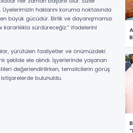
ilatlar her zaman başarılı olur. Sizler
z. Üyelerimizin haklarını koruma noktasında
 en büyük gücüdür. Birlik ve dayanışmamızı
rarlılıkla sürdüreceğiz.” ifadelerini
A
B
lar, yürütülen faaliyetler ve önümüzdeki
 şekilde ele alındı. İşyerlerinde yaşanan
ileri değerlendirilirken, temsilcilerin görüş
 istişarelerde bulunuldu.
B
“