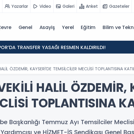
Yazarlar
Video
Galeri
Anket
Gazeteler
evre
Genel
Asayiş
Yerel
Eğitim
Bilim ve Tekn
POR’DA TRANSFER YASAĞI RESMEN KALDIRILDI!
HALİL ÖZDEMİR, KAYSERİ’DE TEMSİLCİLER MECLİSİ TOPLANTISINA KATI
EKİLİ HALİL ÖZDEMİR, 
CLİSİ TOPLANTISINA KA
be Başkanlığı Temmuz Ayı Temsilciler Meclisi
ardımcısı ve HİZMET-İŞ Sendikası Genel Başka