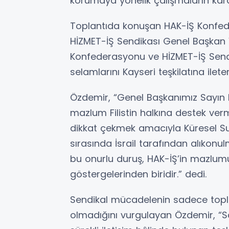
korumaya yönelik çalışmaların karar
Toplantıda konuşan HAK-İŞ Konfed
HİZMET-İŞ Sendikası Genel Başkan Ve
Konfederasyonu ve HİZMET-İŞ Send
selamlarını Kayseri teşkilatına ile
Özdemir, “Genel Başkanımız Sayın
mazlum Filistin halkına destek ve
dikkat çekmek amacıyla Küresel Sum
sırasında İsrail tarafından alıkon
bu onurlu duruş, HAK-İŞ’in mazlumu
göstergelerinden biridir.” dedi.
Sendikal mücadelenin sadece toplu 
olmadığını vurgulayan Özdemir, “Sa