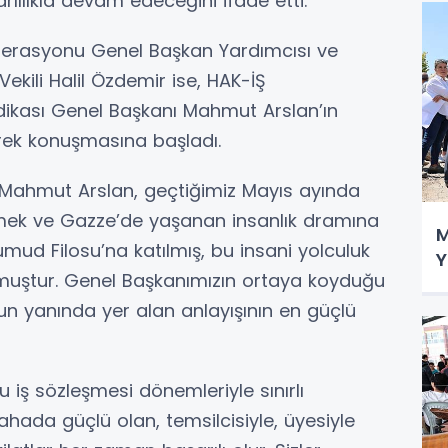
lılıkla devam edeceğini ifade etti.
erasyonu Genel Başkan Yardımcısı ve
kili Halil Özdemir ise, HAK-İŞ
ikası Genel Başkanı Mahmut Arslan’ın
terek konuşmasına başladı.
 Mahmut Arslan, geçtiğimiz Mayıs ayında
rmek ve Gazze’de yaşanan insanlık dramına
M
ud Filosu’na katılmış, bu insani yolculuk
Y
ulmuştur. Genel Başkanımızın ortaya koyduğu
n yanında yer alan anlayışının en güçlü
iş sözleşmesi dönemleriyle sınırlı
hada güçlü olan, temsilcisiyle, üyesiyle