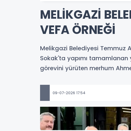
MELİKGAZİ BEL
VEFA ÖRNEĞİ
Melikgazi Belediyesi Temmuz Ayı
Sokak'ta yapımı tamamlanan yen
görevini yürüten merhum Ahmet 
09-07-2026 17:54