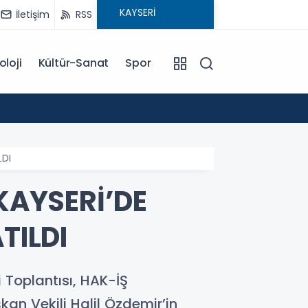
İletişim
RSS
oloji
Kültür-Sanat
Spor
18:00
EĞİTİM KOÇU İREM SEYHAN'DAN DİKKAT ÇEKEN AÇIKLAMA: BAŞARI SADECE ÇALIŞMAKLA DEĞİL, DOĞRU
YÖNLENMEKLE
LDI
KAYSERİ’DE
TILDI
 Toplantısı, HAK-İŞ
n Vekili Halil Özdemir’in