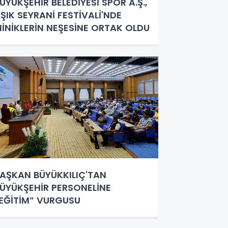
ÜYÜKŞEHİR BELEDİYESİ SPOR A.Ş.,
ŞIK SEYRANİ FESTİVALİ'NDE
İNİKLERİN NEŞESİNE ORTAK OLDU
AŞKAN BÜYÜKKILIÇ'TAN
ÜYÜKŞEHİR PERSONELİNE
EĞİTİM” VURGUSU