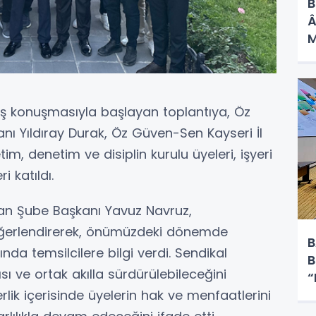
B
Â
M
ış konuşmasıyla başlayan toplantıya, Öz
anı Yıldıray Durak, Öz Güven-Sen Kayseri İl
im, denetim ve disiplin kurulu üyeleri, işyeri
i katıldı.
pan Şube Başkanı Yavuz Navruz,
i değerlendirerek, önümüzdeki dönemde
B
nda temsilcilere bilgi verdi. Sendikal
B
sı ve ortak akılla sürdürülebileceğini
“
rlik içerisinde üyelerin hak ve menfaatlerini