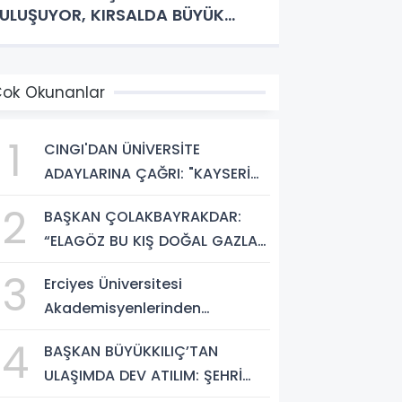
ULUŞUYOR, KIRSALDA BÜYÜK
ÖNÜŞÜM BAŞLIYOR!”
ok Okunanlar
1
CINGI'DAN ÜNİVERSİTE
ADAYLARINA ÇAĞRI: "KAYSERİ
HEM HARİKA BİR ÜNİVERSİTE
2
BAŞKAN ÇOLAKBAYRAKDAR:
HAYATI HEM DE PARLAK BİR
“ELAGÖZ BU KIŞ DOĞAL GAZLA
GELECEK SUNUYOR"
BULUŞUYOR, KIRSALDA BÜYÜK
3
Erciyes Üniversitesi
DÖNÜŞÜM BAŞLIYOR!”
Akademisyenlerinden
Türkiye'de Bir İlk: DEHB ve
4
BAŞKAN BÜYÜKKILIÇ’TAN
Disleksi Değerlendirmesinde
ULAŞIMDA DEV ATILIM: ŞEHRİ
Yapay Zekâ Dönemi
ŞANTİYEYE ÇEVİRDİ