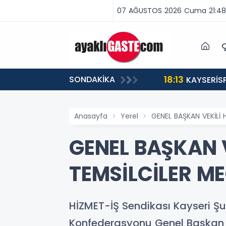
07 AĞUSTOS 2026 Cuma 21:48
Ç
18:13
SONDAKİKA
ABA VAR, MÜCADELE VAR!”
KAYSERİS
Anasayfa
Yerel
GENEL BAŞKAN VEKİLİ 
GENEL BAŞKAN V
TEMSİLCİLER ME
HİZMET-İŞ Sendikası Kayseri Şu
Konfederasyonu Genel Başkan Y