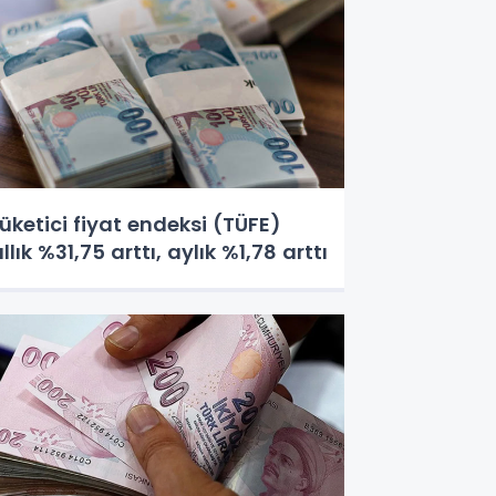
üketici fiyat endeksi (TÜFE)
ıllık %31,75 arttı, aylık %1,78 arttı