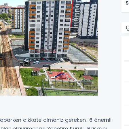
S
K
Ç
yaparken dikkate almanız gereken 6 önemli
ahlan Gayrimenkul Yönetim Kurulu Başkanı