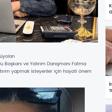
K
G
üyoları
u Başkanı ve Yatırım Danışmanı Fatma
ırım yapmak isteyenler için hayati önem
İ
%