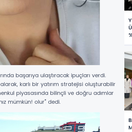
Y
Ü
%
ında başarıya ulaştıracak ipuçları verdi.
rak, karlı bir yatırım stratejisi oluşturabilir
imenkul piyasasında bilinçli ve doğru adımlar
anız mümkün! olur" dedi.
B
M