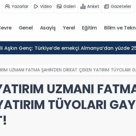
Yazarlar
Video
Galeri
Anket
Gazeteler
evre
Genel
Asayiş
Yerel
Eğitim
Bilim ve Tekn
RIM UZMANI FATMA ŞAHİN'DEN DİKKAT ÇEKEN YATIRIM TÜYOLARI GA
ATIRIM UZMANI FATMA
YATIRIM TÜYOLARI GA
T!