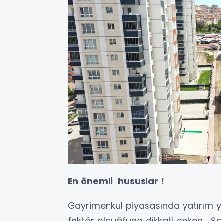
En önemli hususlar !
Gayrimenkul piyasasında yatırım 
faktör olduğfuna dikkati çeken, Ş