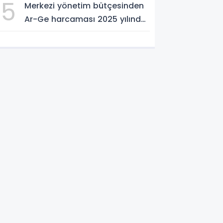
5
Merkezi yönetim bütçesinden
Ar-Ge harcaması 2025 yılında
253 milyar 544 milyon TL oldu