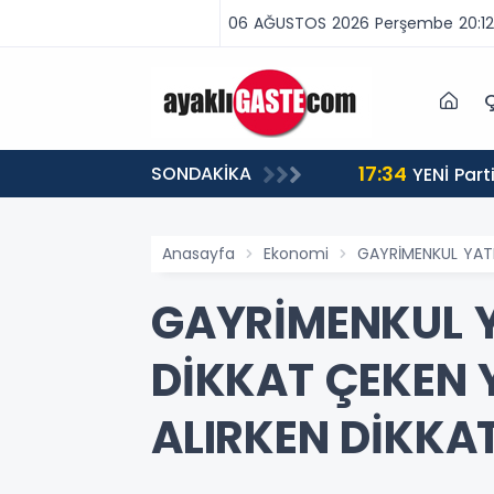
06 AĞUSTOS 2026 Perşembe 20:12
Ç
17:34
SONDAKİKA
 BİNLERCE CEZA
YENİ Partili Aşkın Genç: Türkiye’de emekçi Almanya’dan yüzde 25 fazla çalışıyor, asgari ücret ayın 18
gününe yetiyor
Anasayfa
Ekonomi
GAYRİMENKUL YATI
GAYRİMENKUL Y
DİKKAT ÇEKEN 
ALIRKEN DİKKA