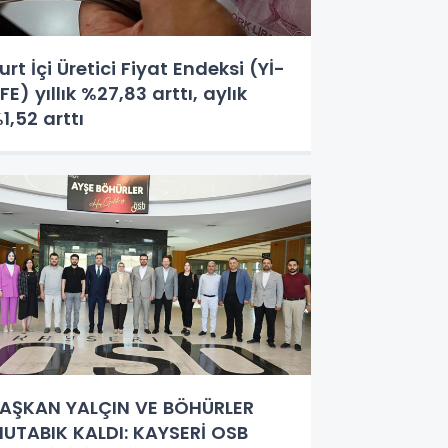
urt İçi Üretici Fiyat Endeksi (Yİ-
FE) yıllık %27,83 arttı, aylık
1,52 arttı
AŞKAN YALÇIN VE BÖHÜRLER
UTABIK KALDI: KAYSERİ OSB