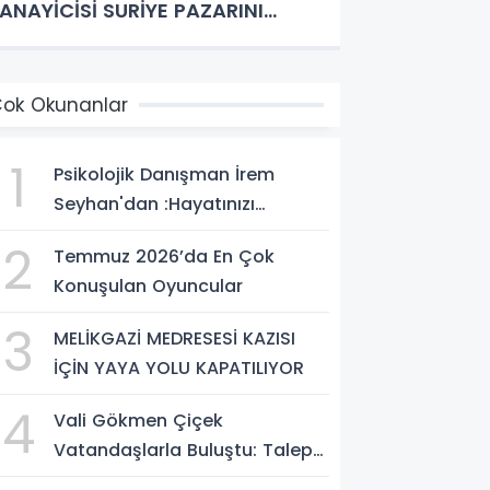
ANAYİCİSİ SURİYE PAZARINI
EŞFEDECEK
ok Okunanlar
1
Psikolojik Danışman İrem
Seyhan'dan :Hayatınızı
Değiştirecek Çağrı:
2
Temmuz 2026’da En Çok
Potansiyelinizi Keşfetmek İçin
Konuşulan Oyuncular
İlk Adımı Atın!
3
MELİKGAZİ MEDRESESİ KAZISI
İÇİN YAYA YOLU KAPATILIYOR
4
Vali Gökmen Çiçek
Vatandaşlarla Buluştu: Talep
ve Önerileri Yerinde Dinledi